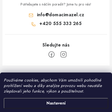
Potřebujete s něčím poradit? Jsme tu pro vás!
info
@
domacimazel.cz
+420 555 333 265
Z
á
Používáme cookies, abychom Vám umožnili pohodlné
Informace pro vás
p
prohlížení webu a díky analýze provozu webu neustále
a
Kontakt
zlepšovali jeho funkce, výkon a použitelnost.
❤️ Oblíbené kategorie
t
Možnosti dopravy
í
Granule pro psy
Nastavení
Facebook
Hodnocení obchodu