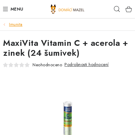
Přejít
Hleda
na
obsah
Imunita
DOPORUČUJEME
MaxiVita Vitamin C + acerola +
VÝPRODEJ SKLADU
zinek (24 šumivek)
PSI
Podrobnosti hodnocení
Neohodnoceno
KOČKY
KONĚ
PRO CHOVATELE
NOVINKY