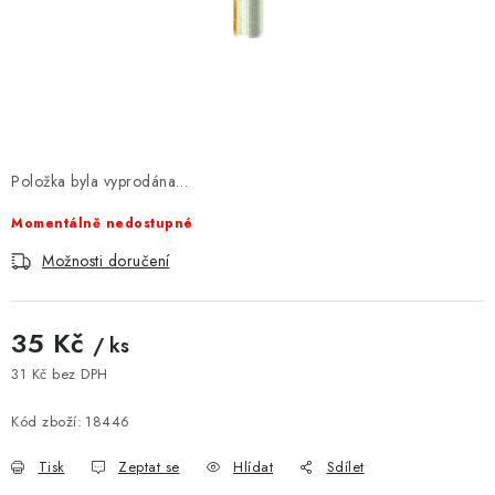
AKCE
OSTATNÍ
PETLOVER
HODNOCENÍ OBCHODU
Položka byla vyprodána…
Momentálně nedostupné
DOPRAVA PO OSTRAVĚ, HLUČÍNĚ A OKOLÍ
Možnosti doručení
Kontakt
Možnosti dopravy
Hodnocení obchodu
Obchodní podmínky
Zásady zpracování osobních údajů
35 Kč
/ ks
Věrnostní slevy
31 Kč bez DPH
Měrná cena:
Kód zboží:
18446
Tisk
Zeptat se
Hlídat
Sdílet