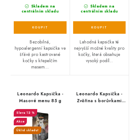
Skladem na
Skladem na
centrálním skladu
centrálním skladu
Bezobilná,
Lahodná kapsička té
hypoalergenní kapsička ve
nejvyšší možné kvality pro
šťávě pro kastrované
kočky, která obsahuje
kočky s křepelčím
vysoký podíl...
masem....
Leonardo Kapsička -
Leonardo Kapsička -
Masové menu 85 g
Zvěřina s borůvkami
balení 85 g
12 %
Akce
Úklid skladu!