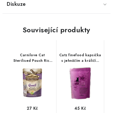
Diskuze
Související produkty
Carnilove Cat
Catz finefood kapsička
Sterilised Pouch Rich
s jehněčím a králičím
in Quail with Dandelion
masem 85 g
85 g
27 Kč
45 Kč