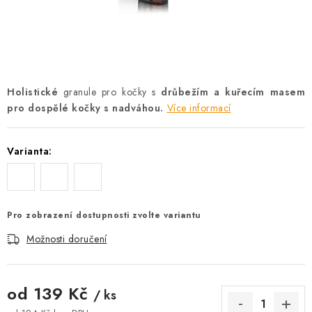
AKCE
OSTATNÍ
PETLOVER
Holistické
granule pro kočky s
drůbežím a kuřecím masem
pro dospělé kočky s nadváhou.
Více informací
HODNOCENÍ OBCHODU
DOPRAVA PO OSTRAVĚ, HLUČÍNĚ A OKOLÍ
Varianta:
Kontakt
Možnosti dopravy
Hodnocení obchodu
Obchodní podmínky
Zásady zpracování osobních údajů
Pro zobrazení dostupnosti zvolte variantu
Věrnostní slevy
Možnosti doručení
od
139 Kč
/ ks