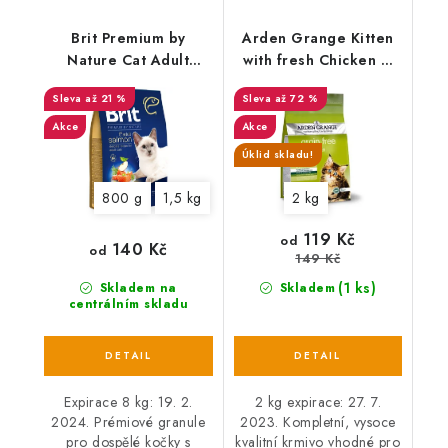
Brit Premium by
Arden Grange Kitten
Nature Cat Adult
with fresh Chicken &
Salmon
Potato grain free
až 21 %
až 72 %
Akce
Akce
Úklid skladu!
800 g
1,5 kg
2 kg
119 Kč
od
140 Kč
od
149 Kč
(1 ks)
Skladem na
Skladem
centrálním skladu
Expirace 8 kg: 19. 2.
2 kg expirace: 27. 7.
2024. Prémiové granule
2023. Kompletní, vysoce
pro dospělé kočky s
kvalitní krmivo vhodné pro