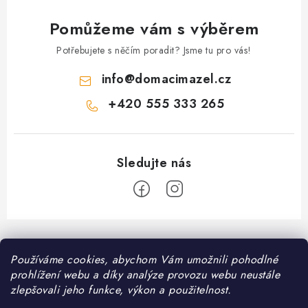
Pomůžeme vám s výběrem
Potřebujete s něčím poradit? Jsme tu pro vás!
info
@
domacimazel.cz
+420 555 333 265
Z
á
Informace pro vás
Používáme cookies, abychom Vám umožnili pohodlné
p
prohlížení webu a díky analýze provozu webu neustále
a
Kontakt
zlepšovali jeho funkce, výkon a použitelnost.
❤️ Oblíbené kategorie
t