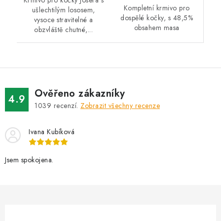
Krmivo pro kočky Josera s
Kompletní krmivo pro
ušlechtilým lososem,
dospělé kočky, s 48,5%
vysoce stravitelné a
obsahem masa
obzvláště chutné,...
Ověřeno zákazníky
4.9
1039
recenzí.
Zobrazit všechny recenze
Ivana Kubíková
Jsem spokojena.