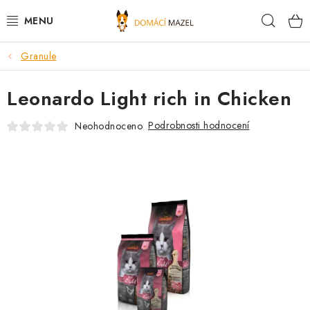
Přejít
Hleda
na
obsah
Granule
DOPORUČUJEME
Leonardo Light rich in Chicken
VÝPRODEJ SKLADU
Podrobnosti hodnocení
Neohodnoceno
PSI
KOČKY
KONĚ
PRO CHOVATELE
NOVINKY