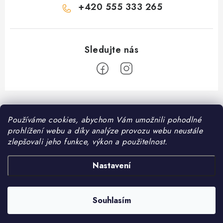
+420 555 333 265
Z
á
Informace pro vás
Používáme cookies, abychom Vám umožnili pohodlné
p
prohlížení webu a díky analýze provozu webu neustále
a
Kontakt
zlepšovali jeho funkce, výkon a použitelnost.
❤️ Oblíbené kategorie
t
Možnosti dopravy
í
Granule pro psy
Nastavení
Facebook
Hodnocení obchodu
Granule pro kočky
Obchodní podmínky
Souhlasím
Copyright 2026
DomaciMazel.cz
. Všechna práva vyhrazena.
Vytvořil Shoptet
Zásady zpracování osobních údajů