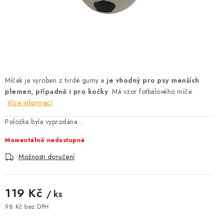
AKCE
OSTATNÍ
PETLOVER
HODNOCENÍ OBCHODU
Míček je vyroben z tvrdé gumy a
je vhodný pro psy menších
plemen, případně i pro kočky
. Má vzor fotbalového míče.
DOPRAVA PO OSTRAVĚ, HLUČÍNĚ A OKOLÍ
Více informací
Položka byla vyprodána…
Kontakt
Možnosti dopravy
Hodnocení obchodu
Momentálně nedostupné
Obchodní podmínky
Zásady zpracování osobních údajů
Možnosti doručení
Věrnostní slevy
119 Kč
/ ks
98 Kč bez DPH
Měrná cena: