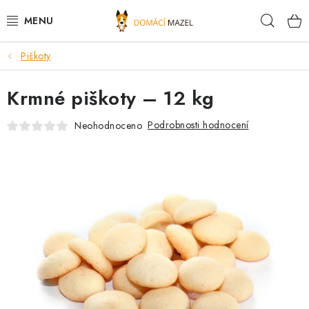
Přejít
Hleda
na
obsah
Piškoty
DOPORUČUJEME
Krmné piškoty – 12 kg
VÝPRODEJ SKLADU
Podrobnosti hodnocení
Neohodnoceno
PSI
KOČKY
KONĚ
PRO CHOVATELE
NOVINKY