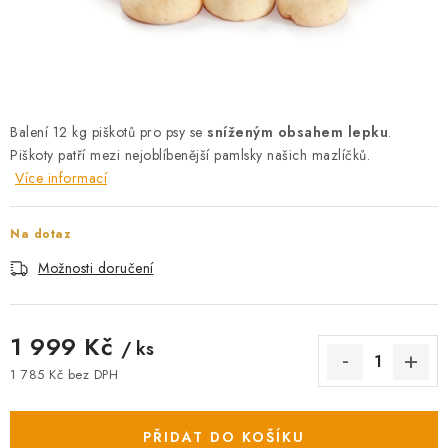
AKCE
OSTATNÍ
PETLOVER
Balení 12 kg piškotů pro psy se
sníženým obsahem lepku
.
Piškoty patří mezi nejoblíbenější pamlsky našich mazlíčků.
HODNOCENÍ OBCHODU
Více informací
DOPRAVA PO OSTRAVĚ, HLUČÍNĚ A OKOLÍ
Na dotaz
Kontakt
Možnosti dopravy
Hodnocení obchodu
Možnosti doručení
Obchodní podmínky
Zásady zpracování osobních údajů
Věrnostní slevy
1 999 Kč
/ ks
1 785 Kč bez DPH
Měrná cena:
PŘIDAT DO KOŠÍKU