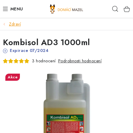
Přejít
Hleda
na
obsah
Zdraví
DOPORUČUJEME
Kombisol AD3 1000ml
VÝPRODEJ SKLADU
Expirace 07/2024
PSI
Podrobnosti hodnocení
3 hodnocení
KOČKY
Akce
KONĚ
PRO CHOVATELE
NOVINKY