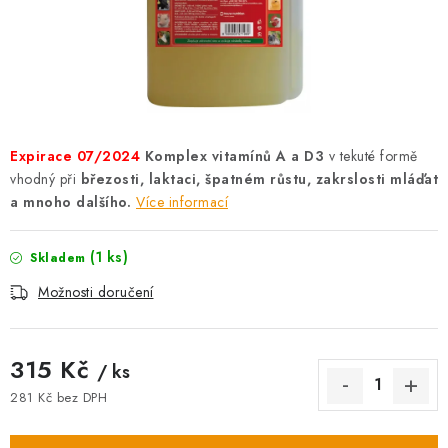
AKCE
OSTATNÍ
PETLOVER
Expirace 07/2024
Komplex vitamínů A a D3
v tekuté formě
HODNOCENÍ OBCHODU
vhodný při
březosti, laktaci, špatném růstu, zakrslosti mláďat
a mnoho dalšího.
Více informací
DOPRAVA PO OSTRAVĚ, HLUČÍNĚ A OKOLÍ
(1 ks)
Skladem
Kontakt
Možnosti dopravy
Hodnocení obchodu
Možnosti doručení
Obchodní podmínky
Zásady zpracování osobních údajů
Věrnostní slevy
315 Kč
/ ks
281 Kč bez DPH
Měrná cena: