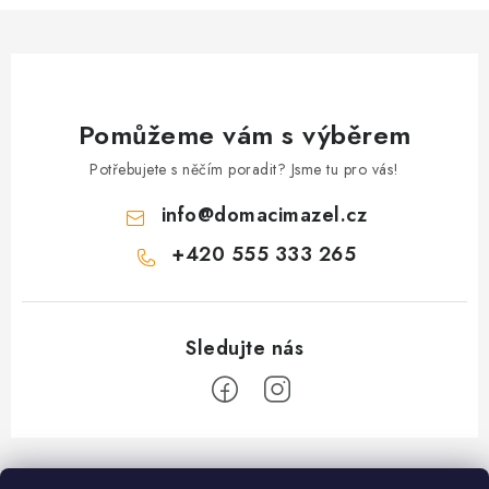
Pomůžeme vám s výběrem
Potřebujete s něčím poradit? Jsme tu pro vás!
info
@
domacimazel.cz
+420 555 333 265
Z
á