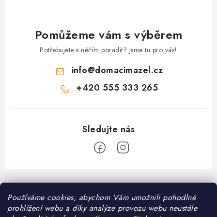
Pomůžeme vám s výběrem
Potřebujete s něčím poradit? Jsme tu pro vás!
info
@
domacimazel.cz
+420 555 333 265
Z
á
Informace pro vás
Používáme cookies, abychom Vám umožnili pohodlné
p
prohlížení webu a díky analýze provozu webu neustále
a
Kontakt