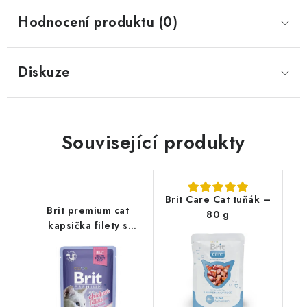
Hodnocení produktu (0)
Diskuze
Související produkty
Brit Care Cat tuňák –
Brit premium cat
80 g
kapsička filety s
kuřecím masem v želé -
85g