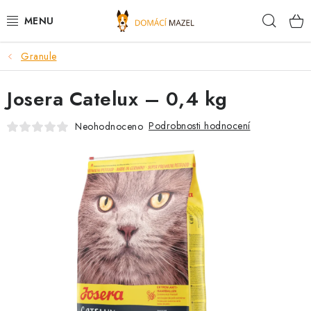
Přejít
Hleda
na
obsah
Granule
DOPORUČUJEME
Josera Catelux – 0,4 kg
VÝPRODEJ SKLADU
Podrobnosti hodnocení
Neohodnoceno
PSI
KOČKY
KONĚ
PRO CHOVATELE
NOVINKY