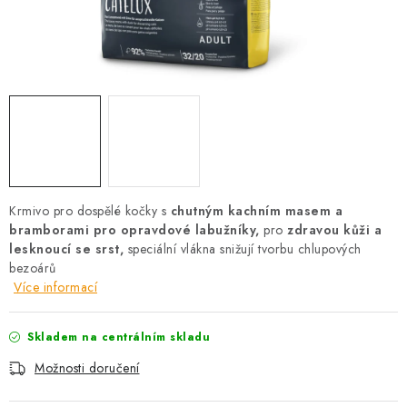
AKCE
OSTATNÍ
PETLOVER
HODNOCENÍ OBCHODU
DOPRAVA PO OSTRAVĚ, HLUČÍNĚ A OKOLÍ
Krmivo pro dospělé kočky s
chutným kachním masem a
bramborami pro opravdové labužníky,
pro
zdravou kůži a
Kontakt
Možnosti dopravy
Hodnocení obchodu
lesknoucí se srst,
speciální vlákna snižují tvorbu chlupových
bezoárů
Obchodní podmínky
Zásady zpracování osobních údajů
Více informací
Věrnostní slevy
Skladem na centrálním skladu
Možnosti doručení