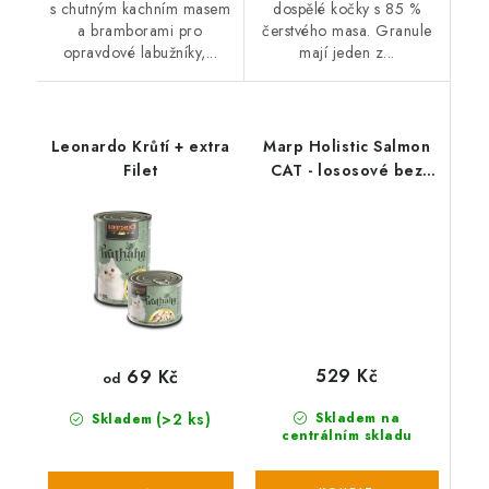
s chutným kachním masem
dospělé kočky s 85 %
a bramborami pro
čerstvého masa. Granule
opravdové labužníky,...
mají jeden z...
Leonardo Krůtí + extra
Marp Holistic Salmon
Filet
CAT - lososové bez
obilovin pro kočky 2kg
529 Kč
69 Kč
od
(>2 ks)
Skladem na
Skladem
centrálním skladu