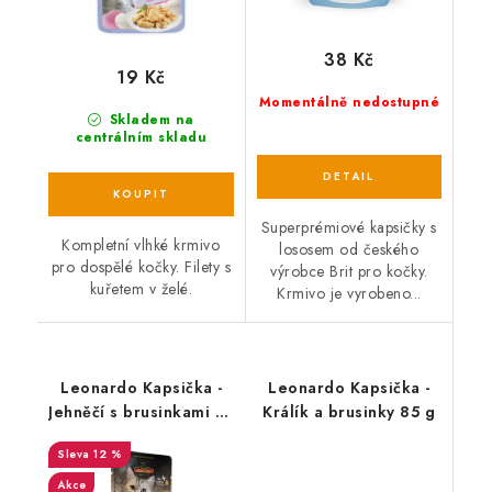
38 Kč
19 Kč
Momentálně nedostupné
Skladem na
centrálním skladu
Superprémiové kapsičky s
Kompletní vlhké krmivo
lososem od českého
pro dospělé kočky. Filety s
výrobce Brit pro kočky.
kuřetem v želé.
Krmivo je vyrobeno...
Leonardo Kapsička -
Leonardo Kapsička -
Jehněčí s brusinkami 85
Králík a brusinky 85 g
g
12 %
Akce