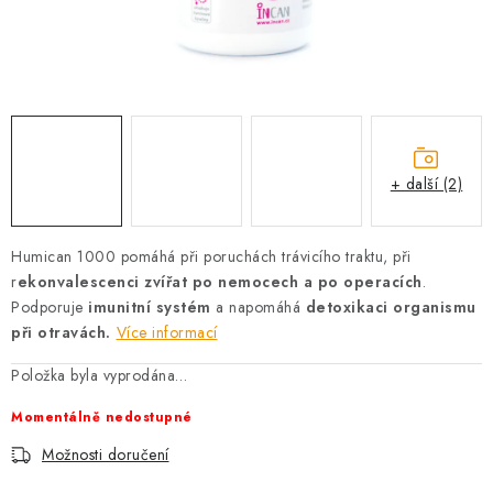
AKCE
OSTATNÍ
PETLOVER
HODNOCENÍ OBCHODU
+ další (2)
DOPRAVA PO OSTRAVĚ, HLUČÍNĚ A OKOLÍ
Humican 1000 pomáhá při poruchách trávicího traktu, při
r
ekonvalescenci zvířat po nemocech a po operacích
.
Kontakt
Možnosti dopravy
Hodnocení obchodu
Podporuje
imunitní systém
a napomáhá
detoxikaci organismu
Obchodní podmínky
Zásady zpracování osobních údajů
při otravách.
Více informací
Věrnostní slevy
Položka byla vyprodána…
Momentálně nedostupné
Možnosti doručení