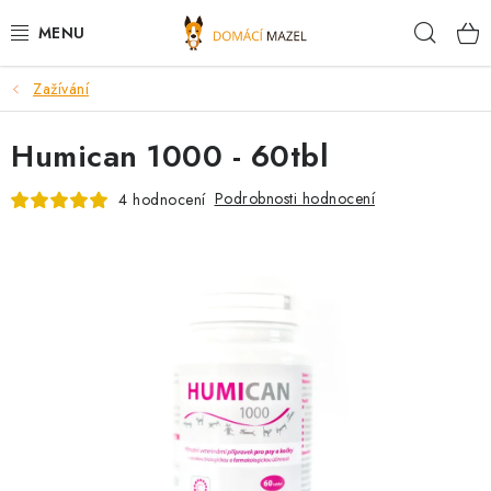
Přejít
Hleda
na
obsah
Zažívání
DOPORUČUJEME
Humican 1000 - 60tbl
VÝPRODEJ SKLADU
Podrobnosti hodnocení
4 hodnocení
PSI
KOČKY
KONĚ
PRO CHOVATELE
NOVINKY