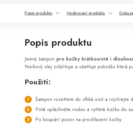
Popis produktu
Hodnocení produktu
Diskuz
Popis produktu
Jemný šampon
pro kočky krátkosrsté i dlouhosr
Norkový olej zvláčňuje a ošetřuje pokožku která pa
Použití:
Šampon rozetřete do vlhké srsti a roztírejte
Poté opláchněte vodou a vytřete kočku do s
Po koupání pozor na prochlazení kočky