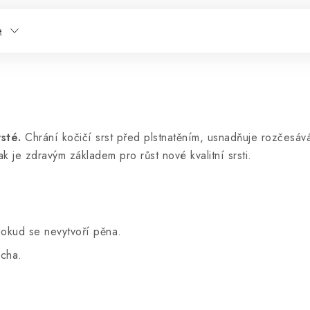
e
sté.
Chrání kočičí srst před plstnatěním, usnadňuje rozčesává
k je zdravým základem pro růst nové kvalitní srsti.
 dokud se nevytvoří pěna.
ucha.