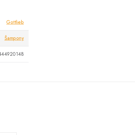
Gottlieb
Šampony
444920148
.