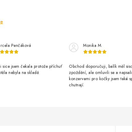
ze
rcela Penčáková
Monika M.
 sice jsem čekala protože příchuť
Obchod doporučuji, balík měl sis
těla nebyla na skladě
zpoždění, ale omluvili se a napsal
konzervami pro kočky jsem také s
chutnají.