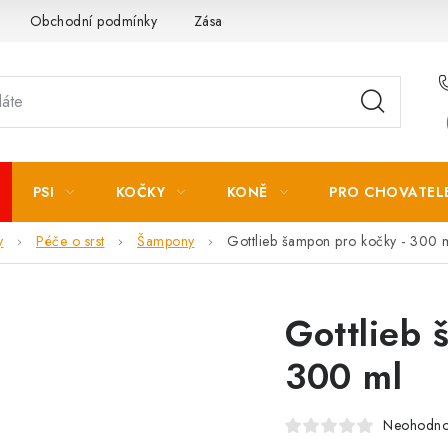
Obchodní podmínky
Zásady zpracování osobních údajů
PSI
KOČKY
KONĚ
PRO CHOVATEL
y
Péče o srst
Šampony
Gottlieb šampon pro kočky - 300 
Gottlieb 
300 ml
Neohodn