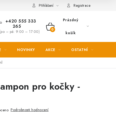
Věrnostní slevy
Přihlášení
Registrace
Prázdný
+420 555 333
265
NÁKUPNÍ
(po – pá: 9:00 – 17:00)
košík
KOŠÍK
E
NOVINKY
AKCE
OSTATNÍ
PETL
ml
šampon pro kočky -
Podrobnosti hodnocení
oceno