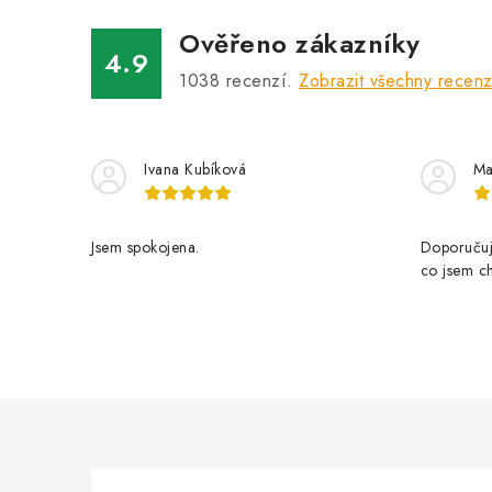
Ověřeno zákazníky
4.9
1038
recenzí.
Zobrazit všechny recen
Ivana Kubíková
Ma
Jsem spokojena.
Doporučuji
co jsem ch