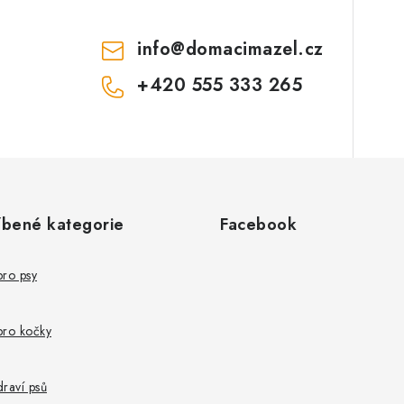
info
@
domacimazel.cz
+420 555 333 265
íbené kategorie
Facebook
pro psy
pro kočky
raví psů