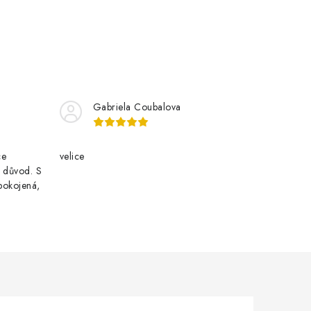
Gabriela Coubalova
ce
velice
i důvod. S
pokojená,