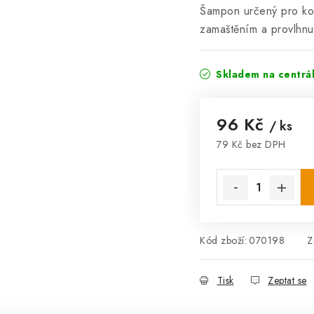
Šampon určený pro koč
zamaštěním a provlhn
Skladem na centrá
96 Kč
/ ks
79 Kč bez DPH
Měrná cena:
Kód zboží:
070198
Z
Tisk
Zeptat se