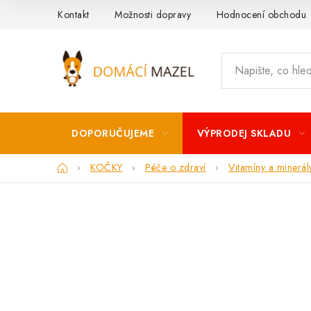
Přejít
Kontakt
Možnosti dopravy
Hodnocení obchodu
na
obsah
DOPORUČUJEME
VÝPRODEJ SKLADU
Domů
KOČKY
Péče o zdraví
Vitamíny a minerál