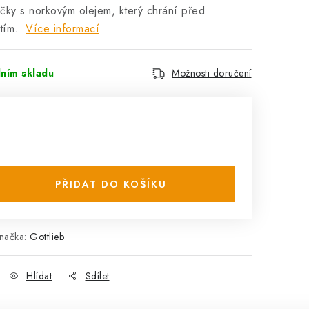
ky s norkovým olejem, který chrání před
utím.
Více informací
lním skladu
Možnosti doručení
PŘIDAT DO KOŠÍKU
načka:
Gottlieb
Hlídat
Sdílet