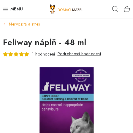
Přejít
Hleda
na
obsah
Nervozita a stres
DOPORUČUJEME
Feliway náplň - 48 ml
VÝPRODEJ SKLADU
Podrobnosti hodnocení
1 hodnocení
PSI
KOČKY
KONĚ
PRO CHOVATELE
NOVINKY