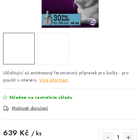
AKCE
OSTATNÍ
PETLOVER
HODNOCENÍ OBCHODU
DOPRAVA PO OSTRAVĚ, HLUČÍNĚ A OKOLÍ
Uklidňující až antistresový feromonový přípravek pro kočky - pro
použití v interiéru.
Více informací
Kontakt
Možnosti dopravy
Hodnocení obchodu
Obchodní podmínky
Zásady zpracování osobních údajů
Skladem na centrálním skladu
Věrnostní slevy
Možnosti doručení
639 Kč
/ ks