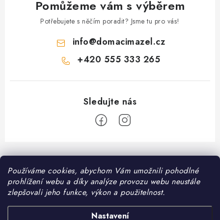
Pomůžeme vám s výběrem
Potřebujete s něčím poradit? Jsme tu pro vás!
info
@
domacimazel.cz
+420 555 333 265
Z
á
Informace pro vás
Používáme cookies, abychom Vám umožnili pohodlné
p
prohlížení webu a díky analýze provozu webu neustále
a
Kontakt
zlepšovali jeho funkce, výkon a použitelnost.
❤️ Oblíbené kategorie
t
Možnosti dopravy
í
Granule pro psy
Nastavení