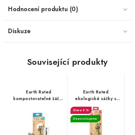
Hodnocení produktu (0)
Diskuze
Související produkty
Earth Rated
Earth Rated
kompostovatelné šáčky
ekologické sáčky s
- 60 ks
vůní na exkrementy -
8 %
300 ks
Doporučujeme