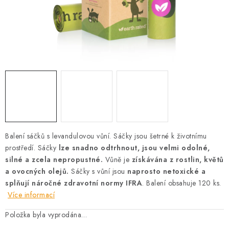
AKCE
OSTATNÍ
PETLOVER
HODNOCENÍ OBCHODU
DOPRAVA PO OSTRAVĚ, HLUČÍNĚ A OKOLÍ
Balení sáčků s levandulovou vůní. Sáčky jsou šetrné k životnímu
Kontakt
Možnosti dopravy
Hodnocení obchodu
prostředí. Sáčky
lze snadno odtrhnout, jsou velmi odolné,
Obchodní podmínky
Zásady zpracování osobních údajů
silné a zcela nepropustné.
Vůně je
získávána z rostlin, květů
Věrnostní slevy
a ovocných olejů.
Sáčky s vůní jsou
naprosto netoxické a
splňují náročné zdravotní normy IFRA
. Balení obsahuje 120 ks.
Více informací
Položka byla vyprodána…