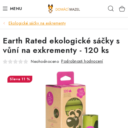
Přejít
Hleda
na
obsah
Ekologické sáčky na exkrementy
DOPORUČUJEME
Earth Rated ekologické sáčky s
VÝPRODEJ SKLADU
vůní na exkrementy - 120 ks
PSI
Podrobnosti hodnocení
Neohodnoceno
KOČKY
11 %
KONĚ
PRO CHOVATELE
NOVINKY