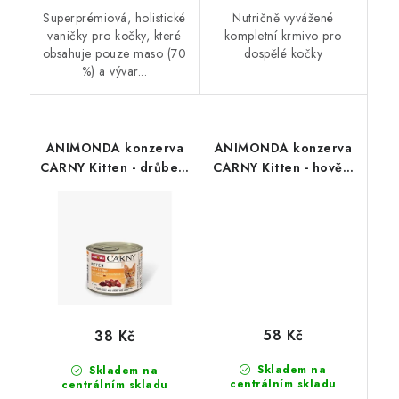
Superprémiová, holistické
Nutričně vyvážené
vaničky pro kočky, které
kompletní krmivo pro
obsahuje pouze maso (70
dospělé kočky
%) a vývar...
ANIMONDA konzerva
ANIMONDA konzerva
CARNY Kitten - drůbeží
CARNY Kitten - hovězí
+ hovězí 200g
+ krůta 400g
58 Kč
38 Kč
Skladem na
Skladem na
centrálním skladu
centrálním skladu