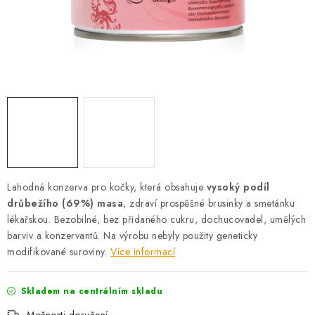
AKCE
OSTATNÍ
PETLOVER
HODNOCENÍ OBCHODU
DOPRAVA PO OSTRAVĚ, HLUČÍNĚ A OKOLÍ
Lahodná konzerva pro kočky, která obsahuje
Kontakt
Možnosti dopravy
Hodnocení obchodu
vysoký podíl
drůbežího (69%) masa
, zdraví prospěšné brusinky a smetánku
Obchodní podmínky
Zásady zpracování osobních údajů
lékařskou. Bezobilné, bez přidaného cukru, dochucovadel, umělých
Věrnostní slevy
barviv a konzervantů. Na výrobu nebyly použity geneticky
modifikované suroviny.
Více informací
Skladem na centrálním skladu