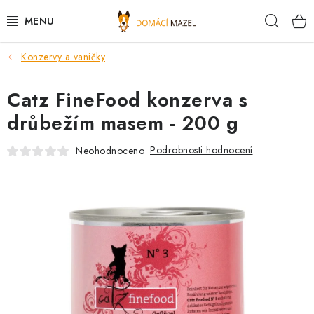
Přejít
Hleda
na
obsah
Konzervy a vaničky
DOPORUČUJEME
Catz FineFood konzerva s
VÝPRODEJ SKLADU
drůbežím masem - 200 g
PSI
Podrobnosti hodnocení
Neohodnoceno
KOČKY
KONĚ
PRO CHOVATELE
NOVINKY