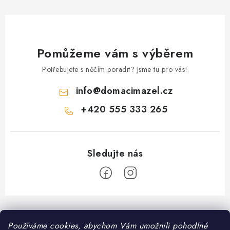
Pomůžeme vám s výběrem
Potřebujete s něčím poradit? Jsme tu pro vás!
info
@
domacimazel.cz
+420 555 333 265
Z
á
Informace pro vás
Používáme cookies, abychom Vám umožnili pohodlné