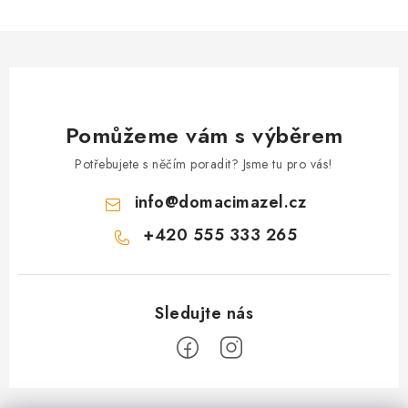
Pomůžeme vám s výběrem
Potřebujete s něčím poradit? Jsme tu pro vás!
info
@
domacimazel.cz
+420 555 333 265
Z