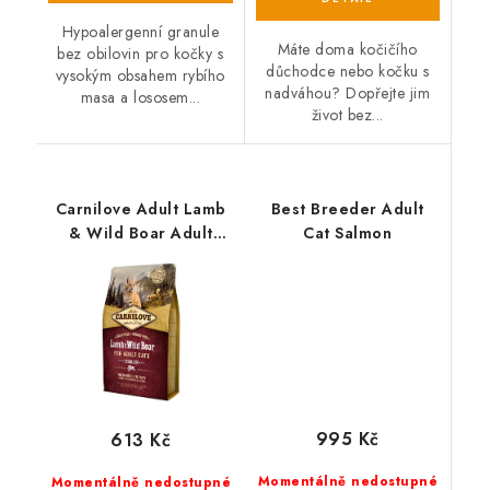
Hypoalergenní granule
Máte doma kočičího
bez obilovin pro kočky s
důchodce nebo kočku s
vysokým obsahem rybího
nadváhou? Dopřejte jim
masa a lososem...
život bez...
Carnilove Adult Lamb
Best Breeder Adult
& Wild Boar Adult
Cat Salmon
Sterilised – 2 kg
995 Kč
613 Kč
Momentálně nedostupné
Momentálně nedostupné