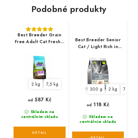
Podobné produkty
Best Breeder Grain
Best Breeder Senior
Free Adult Cat Freshly
Cat / Light Rich in
Prepared Salmon
Chicken and Rice
2 kg
7,5 kg
300 g
2 kg
7,5 kg
587 Kč
od
118 Kč
od
Skladem na
centrálním skladu
Skladem na
centrálním skladu