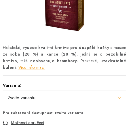
AKCE
OSTATNÍ
PETLOVER
HODNOCENÍ OBCHODU
Holistické,
vysoce kvalitní krmivo pro dospělé kočky
s masem
ze
soba (28 %) a kance (28 %).
Jedná se o
bezobilné
DOPRAVA PO OSTRAVĚ, HLUČÍNĚ A OKOLÍ
krmivo
, také
neobsahuje
brambory.
Praktické,
uzavíratelné
balení
.
Více informací
Kontakt
Možnosti dopravy
Hodnocení obchodu
Varianta:
Obchodní podmínky
Zásady zpracování osobních údajů
Věrnostní slevy
Pro zobrazení dostupnosti zvolte variantu
Možnosti doručení