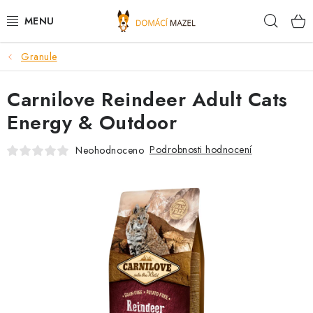
Přejít
Hleda
na
obsah
Granule
DOPORUČUJEME
Carnilove Reindeer Adult Cats
VÝPRODEJ SKLADU
Energy & Outdoor
PSI
Podrobnosti hodnocení
Neohodnoceno
KOČKY
KONĚ
PRO CHOVATELE
NOVINKY