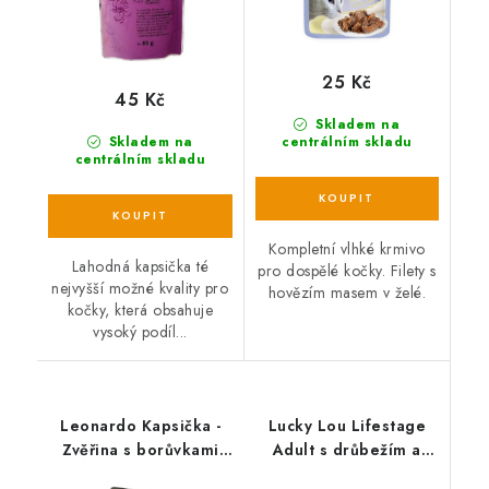
25 Kč
45 Kč
Skladem na
Skladem na
centrálním skladu
centrálním skladu
Kompletní vlhké krmivo
Lahodná kapsička té
pro dospělé kočky. Filety s
nejvyšší možné kvality pro
hovězím masem v želé.
kočky, která obsahuje
vysoký podíl...
Leonardo Kapsička -
Lucky Lou Lifestage
Zvěřina s borůvkami
Adult s drůbežím a
balení 85 g
jelením masem 125 g