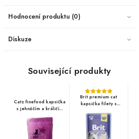
Hodnocení produktu (0)
Diskuze
Související produkty
Brit premium cat
Catz finefood kapsička
kapsička filety s
s jehněčím a králičím
hovězím v želé - 85g
masem 85 g