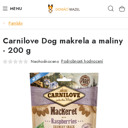
Přejít
Hleda
na
obsah
Pamlsky
DOPORUČUJEME
Carnilove Dog makrela a maliny
VÝPRODEJ SKLADU
- 200 g
PSI
Podrobnosti hodnocení
Neohodnoceno
KOČKY
KONĚ
PRO CHOVATELE
NOVINKY