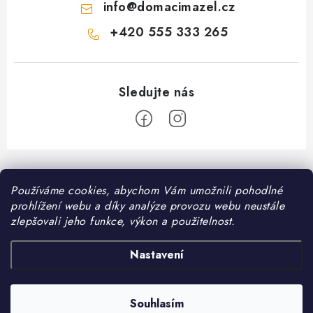
info
@
domacimazel.cz
+420 555 333 265
Z
á
Informace pro vás
Používáme cookies, abychom Vám umožnili pohodlné
p
prohlížení webu a díky analýze provozu webu neustále
a
Kontakt
zlepšovali jeho funkce, výkon a použitelnost.
❤️ Oblíbené kategorie
t
Možnosti dopravy
í
Granule pro psy
Nastavení
Facebook
Hodnocení obchodu
Granule pro kočky
Obchodní podmínky
Souhlasím
Copyright 2026
DomaciMazel.cz
. Všechna práva vyhrazena.