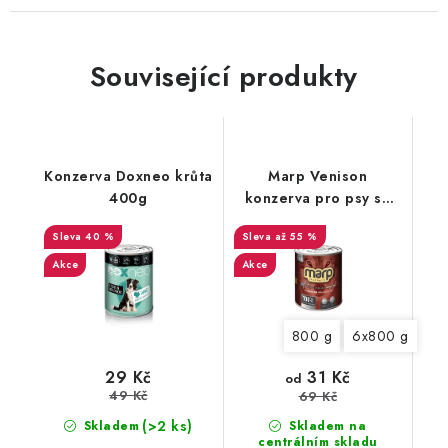
Související produkty
Konzerva Doxneo krůta
Marp Venison
400g
konzerva pro psy se
zvěřinou EXP
40 %
až 55 %
11/07/2024
Akce
Akce
800 g
6x800 g
31 Kč
29 Kč
od
49 Kč
69 Kč
(>2 ks)
Skladem
Skladem na
centrálním skladu