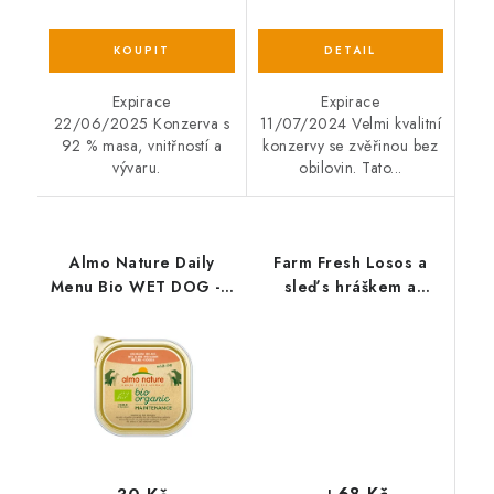
Expirace
Expirace
22/06/2025 Konzerva s
11/07/2024 Velmi kvalitní
92 % masa, vnitřností a
konzervy se zvěřinou bez
vývaru.
obilovin. Tato...
Almo Nature Daily
Farm Fresh Losos a
Menu Bio WET DOG - s
sleď s hráškem a
lososem 100g
brusinkami