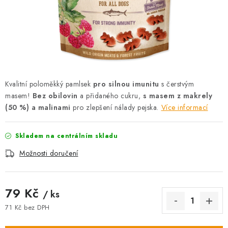
AKCE
OSTATNÍ
PETLOVER
HODNOCENÍ OBCHODU
Kvalitní poloměkký pamlsek
pro silnou imunitu
s čerstvým
masem!
Bez obilovin
a přidaného cukru,
s
masem z makrely
DOPRAVA PO OSTRAVĚ, HLUČÍNĚ A OKOLÍ
(50 %) a malinami
pro zlepšení nálady pejska.
Více informací
Kontakt
Možnosti dopravy
Hodnocení obchodu
Skladem na centrálním skladu
Obchodní podmínky
Zásady zpracování osobních údajů
Možnosti doručení
Věrnostní slevy
79 Kč
/ ks
71 Kč bez DPH
Měrná cena: