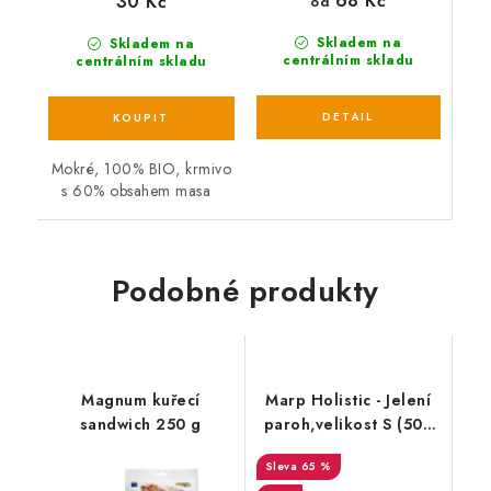
68 Kč
30 Kč
od
Skladem na
Skladem na
centrálním skladu
centrálním skladu
Mokré, 100% BIO, krmivo
s 60% obsahem masa
Podobné produkty
Magnum kuřecí
Marp Holistic - Jelení
sandwich 250 g
paroh,velikost S (50 -
80g) EXP 10/2023
65 %