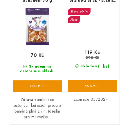
banánem 70 g
Braided Stick - sušený
zapletený penis 150g
60 %
Akce
119 Kč
70 Kč
298 Kč
(1 ks)
Skladem
Skladem na
centrálním skladu
Expirace 05/2024
Zdravá kombinace
sušených kuřecích prsou a
banánů plná živin. Ideální
pro milovníky...