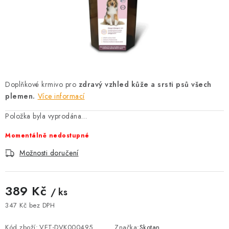
AKCE
OSTATNÍ
PETLOVER
HODNOCENÍ OBCHODU
Doplňkové krmivo pro
zdravý vzhled kůže a srsti psů všech
plemen.
Více informací
DOPRAVA PO OSTRAVĚ, HLUČÍNĚ A OKOLÍ
Položka byla vyprodána…
Momentálně nedostupné
Kontakt
Možnosti dopravy
Hodnocení obchodu
Obchodní podmínky
Zásady zpracování osobních údajů
Možnosti doručení
Věrnostní slevy
389 Kč
/ ks
347 Kč bez DPH
Měrná cena:
Kód zboží:
VET-DVK000495
Značka:
Skotan