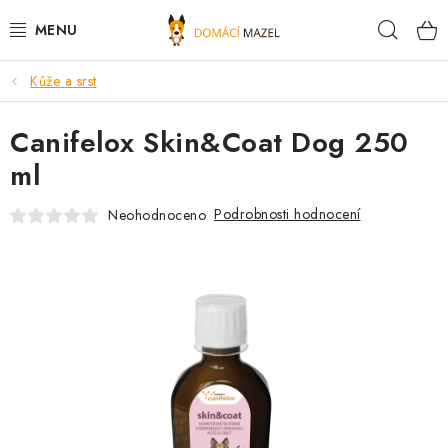
Přejít
Hleda
na
obsah
Kůže a srst
DOPORUČUJEME
Canifelox Skin&Coat Dog 250
VÝPRODEJ SKLADU
ml
PSI
Podrobnosti hodnocení
Neohodnoceno
KOČKY
KONĚ
PRO CHOVATELE
NOVINKY