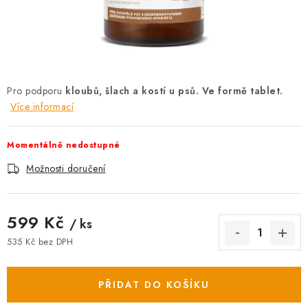
AKCE
OSTATNÍ
PETLOVER
Pro podporu
kloubů, šlach a kostí u psů. Ve formě tablet.
Více informací
HODNOCENÍ OBCHODU
DOPRAVA PO OSTRAVĚ, HLUČÍNĚ A OKOLÍ
Momentálně nedostupné
Možnosti doručení
Kontakt
Možnosti dopravy
Hodnocení obchodu
Obchodní podmínky
Zásady zpracování osobních údajů
599 Kč
/ ks
Věrnostní slevy
535 Kč bez DPH
Měrná cena:
PŘIDAT DO KOŠÍKU