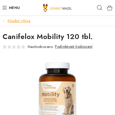
Přejít
Hleda
na
obsah
Kloubní výživa
DOPORUČUJEME
Canifelox Mobility 120 tbl.
VÝPRODEJ SKLADU
Podrobnosti hodnocení
Neohodnoceno
PSI
KOČKY
KONĚ
PRO CHOVATELE
NOVINKY