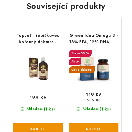
Související produkty
Topvet Hřebíčkovec
Green Idea Omega 3 -
kořenný tinktura -
18% EPA, 12% DHA, 60
kapky 100 ml
gelových kapslí
50 %
Akce
Úklid skladu!
119 Kč
199 Kč
239 Kč
(1 ks)
(1 ks)
Skladem
Skladem