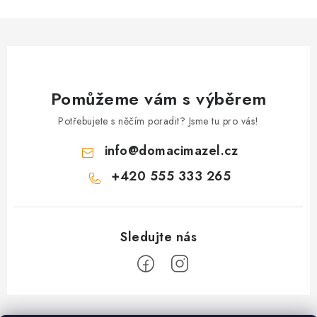
Pomůžeme vám s výběrem
Potřebujete s něčím poradit? Jsme tu pro vás!
info
@
domacimazel.cz
+420 555 333 265
Z