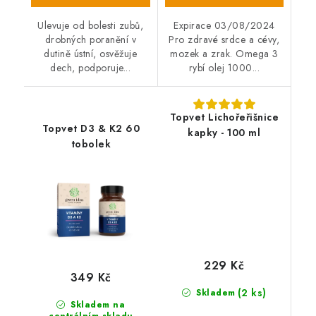
Ulevuje od bolesti zubů,
Expirace 03/08/2024
drobných poranění v
Pro zdravé srdce a cévy,
dutině ústní, osvěžuje
mozek a zrak. Omega 3
dech, podporuje...
rybí olej 1000...
Topvet Lichořeřišnice
Topvet D3 & K2 60
kapky - 100 ml
tobolek
229 Kč
349 Kč
(2 ks)
Skladem
Skladem na