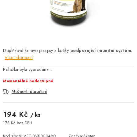
AKCE
OSTATNÍ
PETLOVER
HODNOCENÍ OBCHODU
Doplňkové krmivo pro psy a kočky
podporující imunitní systém.
Více informací
DOPRAVA PO OSTRAVĚ, HLUČÍNĚ A OKOLÍ
Položka byla vyprodána…
Momentálně nedostupné
Kontakt
Možnosti dopravy
Hodnocení obchodu
Obchodní podmínky
Zásady zpracování osobních údajů
Možnosti doručení
Věrnostní slevy
194 Kč
/ ks
173 Kč bez DPH
Měrná cena:
Kód zboží:
VET-DVK000480
Značka:
Skotan