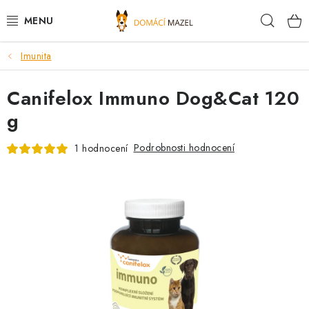
Přejít
Hleda
na
obsah
Imunita
DOPORUČUJEME
Canifelox Immuno Dog&Cat 120
VÝPRODEJ SKLADU
g
PSI
Podrobnosti hodnocení
1 hodnocení
KOČKY
KONĚ
PRO CHOVATELE
NOVINKY