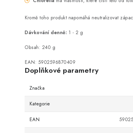
Chlorella
má vlastnosti, které čistí tělo od t
Kromě toho produkt napomáhá neutralizovat zápach
Dávkování denně:
1 - 2 g
Obsah: 240 g
EAN: 5902596870409
Doplňkové parametry
Značka
Kategorie
EAN
5902