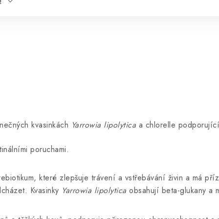
e
inečných kvasinkách
Yarrowia lipolytica
a chlorelle podporujíc
inálními poruchami.
rebiotikum, které zlepšuje trávení a vstřebávání živin a má příz
dcházet. Kvasinky
Yarrowia lipolytica
obsahují beta-glukany a m