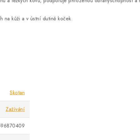
oxinů a těžkých kovů, podporuje přirozenou obranyschopnost a 
 na kůži a v ústní dutině koček.
Skotan
Zažívání
596870409