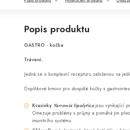
Popis produktu
Hodnocení produktu
Diskuz
Popis produktu
GASTRO - kočka
Trávení.
Jedná se o komplexní recepturu založenou na jed
Doplňkové krmivo pro dospělé kočky s gastrointest
Kvasinky
Yarrowia lipolytica
jsou vynikající p
Omezuje problémy s průjmy a pomáhá jim pře
imunitního systému.