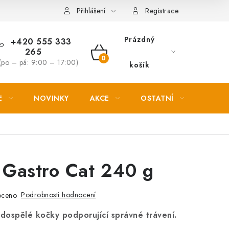
Věrnostní slevy
Přihlášení
Registrace
Prázdný
+420 555 333
265
NÁKUPNÍ
(po – pá: 9:00 – 17:00)
košík
KOŠÍK
E
NOVINKY
AKCE
OSTATNÍ
PETL
 Gastro Cat 240 g
Podrobnosti hodnocení
oceno
dospělé kočky podporující správné trávení.