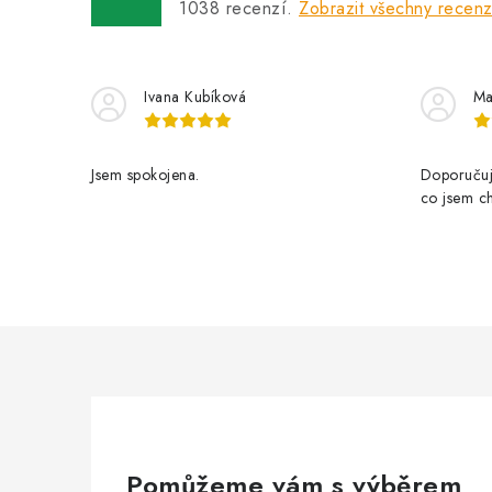
1038
recenzí.
Zobrazit všechny recen
Ivana Kubíková
Ma
Jsem spokojena.
Doporučuji
co jsem ch
Pomůžeme vám s výběrem