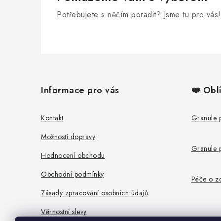
Potřebujete s něčím poradit? Jsme tu pro vás!
Z
á
Informace pro vás
❤️ Obl
p
a
Kontakt
Granule 
t
Možnosti dopravy
Granule 
í
Hodnocení obchodu
Obchodní podmínky
Péče o zd
Zásady zpracování osobních údajů
Věrnostní slevy