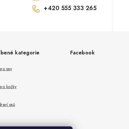
+420 555 333 265
íbené kategorie
Facebook
pro psy
pro kočky
raví psů