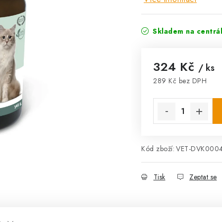
Skladem na centrá
324 Kč
/ ks
289 Kč bez DPH
Měrná cena:
Kód zboží:
VET-DVK000
Tisk
Zeptat se