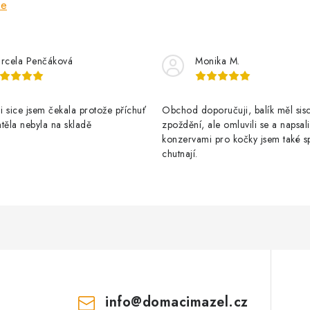
ze
rcela Penčáková
Monika M.
 sice jsem čekala protože příchuť
Obchod doporučuji, balík měl sis
těla nebyla na skladě
zpoždění, ale omluvili se a napsal
konzervami pro kočky jsem také s
chutnají.
info
@
domacimazel.cz