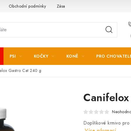
Obchodní podmínky
Zásady zpracování osobních údajů
PSI
KOČKY
KONĚ
PRO CHOVATEL
elox Gastro Cat 240 g
Canifelox
Neohodn
Doplňkové krmivo pro
Více informací