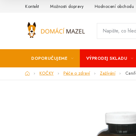
Přejít
Kontakt
Možnosti dopravy
Hodnocení obchodu
na
obsah
DOPORUČUJEME
VÝPRODEJ SKLADU
Domů
KOČKY
Péče o zdraví
Zažívání
Canif