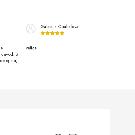
Gabriela Coubalova
ce
velice
i důvod. S
pokojená,