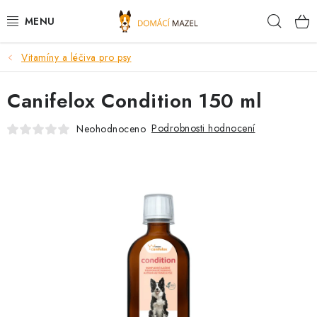
Přejít
Hleda
na
obsah
Vitamíny a léčiva pro psy
DOPORUČUJEME
Canifelox Condition 150 ml
VÝPRODEJ SKLADU
Podrobnosti hodnocení
Neohodnoceno
PSI
KOČKY
KONĚ
PRO CHOVATELE
NOVINKY