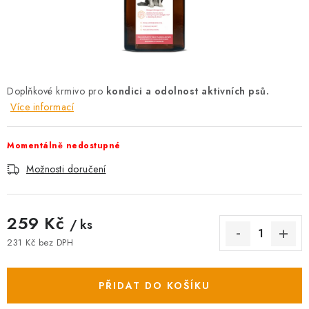
AKCE
OSTATNÍ
PETLOVER
Doplňkové krmivo pro
kondici a odolnost aktivních psů.
Více informací
HODNOCENÍ OBCHODU
DOPRAVA PO OSTRAVĚ, HLUČÍNĚ A OKOLÍ
Momentálně nedostupné
Možnosti doručení
Kontakt
Možnosti dopravy
Hodnocení obchodu
Obchodní podmínky
Zásady zpracování osobních údajů
259 Kč
/ ks
Věrnostní slevy
231 Kč bez DPH
Měrná cena:
PŘIDAT DO KOŠÍKU