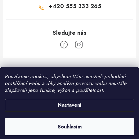
+420 555 333 265
Z
á
Informace pro vás
Používáme cookies, abychom Vám umožnili pohodlné
p
prohlížení webu a díky analýze provozu webu neustále
a
Kontakt
zlepšovali jeho funkce, výkon a použitelnost.
❤️ Oblíbené kategorie
t
Možnosti dopravy
í
Granule pro psy
Nastavení
Facebook
Hodnocení obchodu
Granule pro kočky
Obchodní podmínky
Souhlasím
Copyright 2026
DomaciMazel.cz
. Všechna práva vyhrazena.
Vytvořil Shoptet
Zásady zpracování osobních údajů