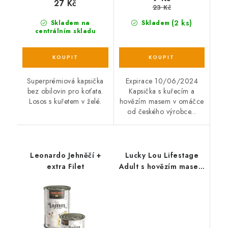
27 Kč
23 Kč
(2 ks)
Skladem na
Skladem
centrálním skladu
Superprémiová kapsička
Expirace 10/06/2024
bez obilovin pro koťata.
Kapsička s kuřecím a
Losos s kuřetem v želé.
hovězím masem v omáčce
od českého výrobce...
Leonardo Jehněčí +
Lucky Lou Lifestage
extra Filet
Adult s hovězím masem
a hmyzem 125 g