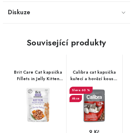
Diskuze
Související produkty
Brit Care Cat kapsička
Calibra cat kapsička
Fillets in Jelly Kitten
kuřecí a hovězí kousky
with Salmon 85g
v omáčce - 100g
60 %
Akce
9 Kč