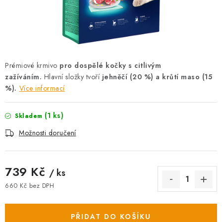
AKCE
OSTATNÍ
PETLOVER
Prémiové krmivo
pro dospělé kočky s citlivým
zažíváním.
Hlavní složky tvoří
jehněčí (20 %) a krůtí maso (15
HODNOCENÍ OBCHODU
%).
Více informací
DOPRAVA PO OSTRAVĚ, HLUČÍNĚ A OKOLÍ
(1 ks)
Skladem
Kontakt
Možnosti dopravy
Hodnocení obchodu
Možnosti doručení
Obchodní podmínky
Zásady zpracování osobních údajů
Věrnostní slevy
739 Kč
/ ks
660 Kč bez DPH
Měrná cena:
PŘIDAT DO KOŠÍKU