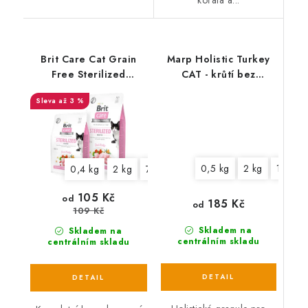
Brit Care Cat Grain
Marp Holistic Turkey
Free Sterilized
CAT - krůtí bez
Sensitive
obilovin pro kočky
až 3 %
0,5 kg
2 kg
12 kg
0,4 kg
2 kg
7 kg
105 Kč
od
185 Kč
od
109 Kč
Skladem na
Skladem na
centrálním skladu
centrálním skladu