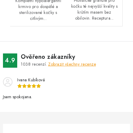
Holistické granule pro
Kompletní hypoalergenní
kočku té nejvyšší kvality s
krmivo pro dospělé a
krůtím masem bez
sterilizované kočky s
obilovin. Receptura...
citlivým...
Ověřeno zákazníky
4.9
1038
recenzí.
Zobrazit všechny recenze
Ivana Kubíková
Jsem spokojena.