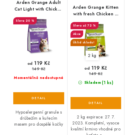
Arden Grange Adult
Arden Grange Kitten
Cat Light with Chicken
with fresh Chicken &
& Potato grain free
Potato grain free
20 %
až 72 %
Akce
Úklid skladu!
2 kg
119 Kč
od
119 Kč
od
149 Kč
149 Kč
Momentálně nedostupné
(1 ks)
Skladem
Hypoalergenní granule s
2 kg expirace: 27. 7.
drůbežím a kuřecím
2023. Kompletní, vysoce
masem pro dospělé kočky
kvalitní krmivo vhodné pro
koťata a...