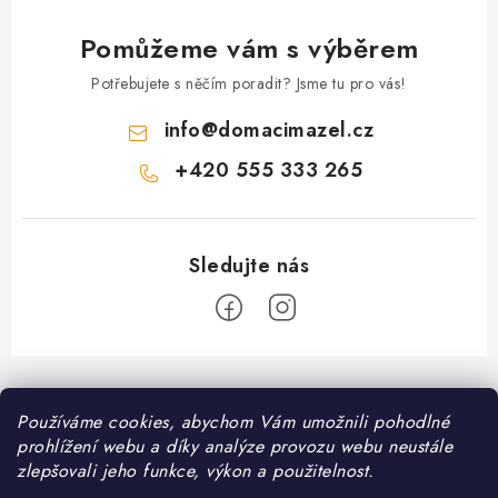
Pomůžeme vám s výběrem
Potřebujete s něčím poradit? Jsme tu pro vás!
info
@
domacimazel.cz
+420 555 333 265
Z
á
Informace pro vás
Používáme cookies, abychom Vám umožnili pohodlné
p
prohlížení webu a díky analýze provozu webu neustále
a
Kontakt
zlepšovali jeho funkce, výkon a použitelnost.
❤️ Oblíbené kategorie
t