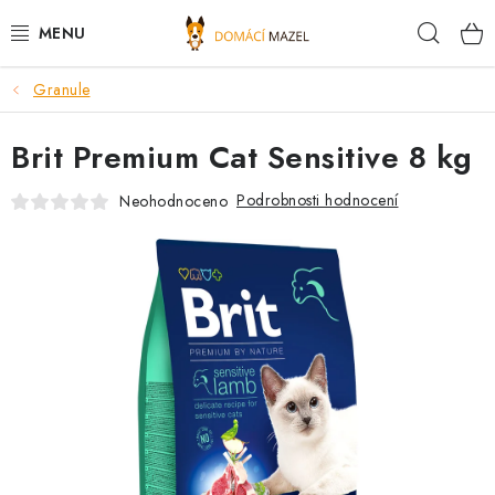
Přejít
Hleda
na
obsah
Granule
DOPORUČUJEME
Brit Premium Cat Sensitive 8 kg
VÝPRODEJ SKLADU
Podrobnosti hodnocení
Neohodnoceno
PSI
KOČKY
KONĚ
PRO CHOVATELE
NOVINKY