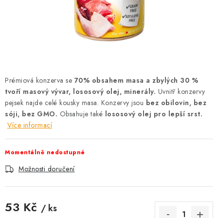
AKCE
OSTATNÍ
PETLOVER
HODNOCENÍ OBCHODU
Prémiová konzerva se
70% obsahem masa a zbylých 30 %
tvoří masový vývar, lososový olej, minerály.
Uvnitř konzervy
DOPRAVA PO OSTRAVĚ, HLUČÍNĚ A OKOLÍ
pejsek najde celé kousky masa. Konzervy jsou
bez obilovin, bez
sóji, bez GMO.
Obsahuje také
lososový olej pro lepší srst.
Více informací
Kontakt
Možnosti dopravy
Hodnocení obchodu
Obchodní podmínky
Zásady zpracování osobních údajů
Momentálně nedostupné
Věrnostní slevy
Možnosti doručení
53 Kč
/ ks