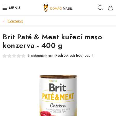
Přejít
Hleda
na
obsah
Konzervy
DOPORUČUJEME
Brit Paté & Meat kuřecí maso
VÝPRODEJ SKLADU
konzerva - 400 g
PSI
Podrobnosti hodnocení
Neohodnoceno
KOČKY
KONĚ
PRO CHOVATELE
NOVINKY