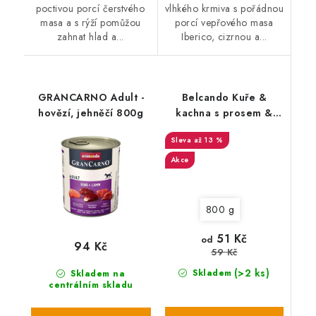
poctivou porcí čerstvého
vlhkého krmiva s pořádnou
masa a s rýží pomůžou
porcí vepřového masa
zahnat hlad a...
Iberico, cizrnou a...
GRANCARNO Adult -
Belcando Kuře &
hovězí, jehněčí 800g
kachna s prosem &
mrkví
až 13 %
Akce
800 g
51 Kč
od
94 Kč
59 Kč
(>2 ks)
Skladem
Skladem na
centrálním skladu