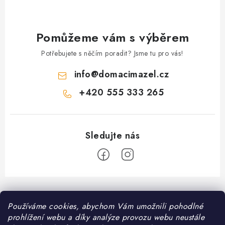
Pomůžeme vám s výběrem
Potřebujete s něčím poradit? Jsme tu pro vás!
info
@
domacimazel.cz
+420 555 333 265
Z
á
Informace pro vás
Používáme cookies, abychom Vám umožnili pohodlné
p
prohlížení webu a díky analýze provozu webu neustále