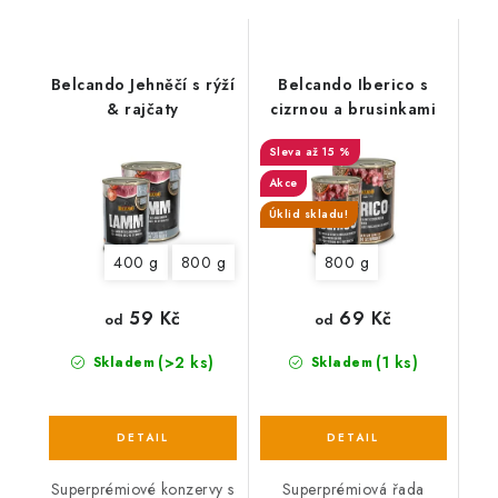
Belcando Jehněčí s rýží
Belcando Iberico s
& rajčaty
cizrnou a brusinkami
až 15 %
Akce
Úklid skladu!
400 g
800 g
800 g
59 Kč
69 Kč
od
od
(>2 ks)
(1 ks)
Skladem
Skladem
Superprémiové konzervy s
Superprémiová řada