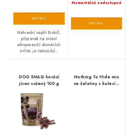
Momentálně nedostupné
Náhradní náplň Biokill,
přípravek na ničení
ektoparazitů domácích
zvířat, je netoxický...
DOG SNAQ hovězí
Nothing To Hide mix
jícen sušený 100 g
ze želatiny s kuřecím
masem 12ks