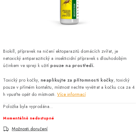
AKCE
OSTATNÍ
PETLOVER
HODNOCENÍ OBCHODU
Biokill, přípravek na ničení ektoparazitů domácích zvířat, je
netoxický antiparazitický a insekticidní přípravek s dlouhodobým
DOPRAVA PO OSTRAVĚ, HLUČÍNĚ A OKOLÍ
účinkem ve spreji k užití
pouze na prostředí.
Toxický pro kočky,
neaplikujte za přítomnosti kočky
, toxický
Kontakt
Možnosti dopravy
Hodnocení obchodu
pouze v přímém kontaktu, místnost nechte vyvětrat a kočku cca za 4
Obchodní podmínky
Zásady zpracování osobních údajů
h vpusťte opět do místnosti.
Více informací
Věrnostní slevy
Položka byla vyprodána…
Momentálně nedostupné
Možnosti doručení