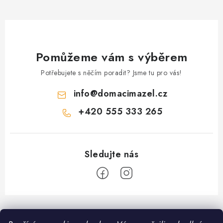
Pomůžeme vám s výběrem
Potřebujete s něčím poradit? Jsme tu pro vás!
info
@
domacimazel.cz
+420 555 333 265
Z
á