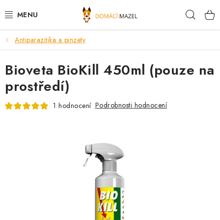
Přejít
Hleda
na
obsah
Antiparazitika a pinzety
DOPORUČUJEME
Bioveta BioKill 450ml (pouze na
VÝPRODEJ SKLADU
prostředí)
PSI
Podrobnosti hodnocení
1 hodnocení
KOČKY
KONĚ
PRO CHOVATELE
NOVINKY