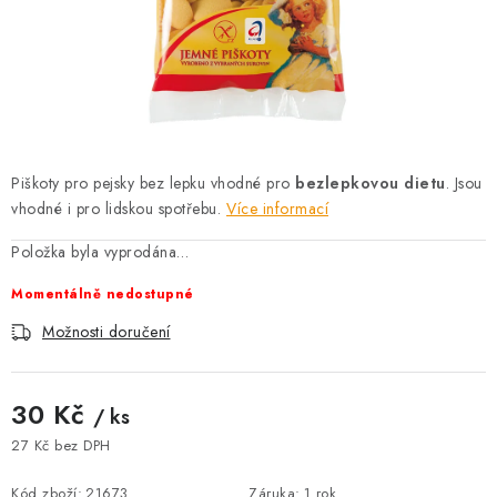
AKCE
OSTATNÍ
PETLOVER
HODNOCENÍ OBCHODU
Piškoty pro pejsky bez lepku vhodné pro
bezlepkovou dietu
. Jsou
vhodné i pro lidskou spotřebu.
Více informací
DOPRAVA PO OSTRAVĚ, HLUČÍNĚ A OKOLÍ
Položka byla vyprodána…
Momentálně nedostupné
Kontakt
Možnosti dopravy
Hodnocení obchodu
Obchodní podmínky
Zásady zpracování osobních údajů
Možnosti doručení
Věrnostní slevy
30 Kč
/ ks
27 Kč bez DPH
Měrná cena:
Kód zboží:
21673
Záruka
:
1 rok