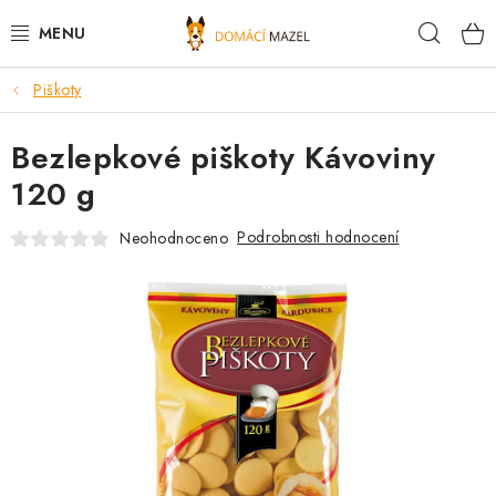
Přejít
Hleda
na
obsah
Piškoty
DOPORUČUJEME
Bezlepkové piškoty Kávoviny
VÝPRODEJ SKLADU
120 g
PSI
Podrobnosti hodnocení
Neohodnoceno
KOČKY
KONĚ
PRO CHOVATELE
NOVINKY