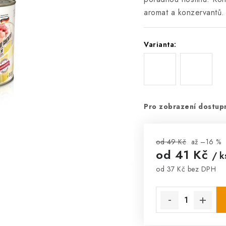
aromat a konzervantů
Varianta:
Pro zobrazení dostupn
od 49 Kč
až –16 %
od
41 Kč
/ k
od
37 Kč
bez DPH
Měrná cena: