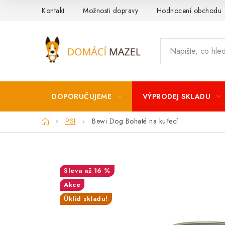
Přejít
Kontakt
Možnosti dopravy
Hodnocení obchodu
na
obsah
DOPORUČUJEME
VÝPRODEJ SKLADU
Domů
PSI
Bewi Dog Bohaté na kuřecí
až 16 %
Akce
Úklid skladu!