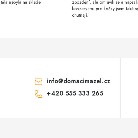
těla nebyla na skladě
zpoždění, ale omluvili se a napsal
konzervami pro kočky jsem také s
chutnají.
info
@
domacimazel.cz
+420 555 333 265