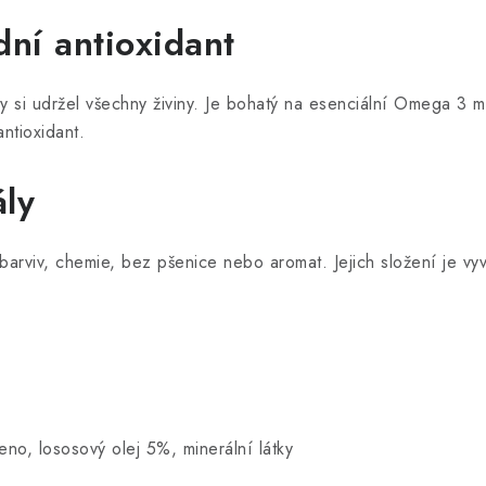
dní antioxidant
 si udržel všechny živiny. Je bohatý na esenciální Omega 3 mast
antioxidant.
ály
arviv, chemie, bez pšenice nebo aromat. Jejich složení je vyv
eno, lososový olej 5%, minerální látky