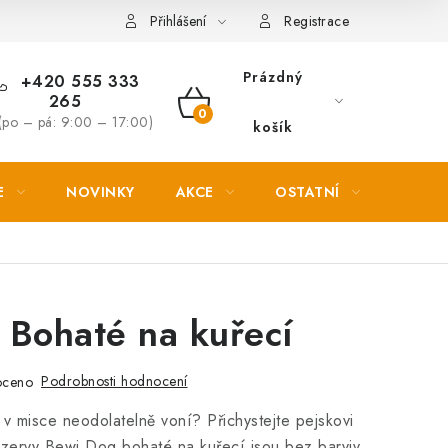
Věrnostní slevy
Přihlášení
Registrace
Prázdný
+420 555 333
265
NÁKUPNÍ
(po – pá: 9:00 – 17:00)
košík
KOŠÍK
E
NOVINKY
AKCE
OSTATNÍ
PETL
 Bohaté na kuřecí
Podrobnosti hodnocení
oceno
 v misce neodolatelně voní? Přichystejte pejskovi
zervy Bewi Dog bohaté na kuřecí jsou bez barviv,