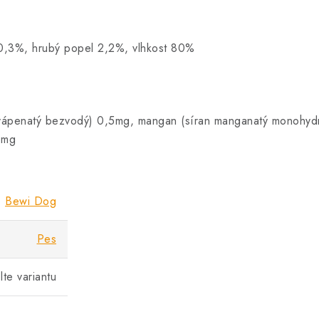
 0,3%, hrubý popel 2,2%, vlhkost 80%
 vápenatý bezvodý) 0,5mg, mangan (síran manganatý monohydr
8mg
Bewi Dog
Pes
lte variantu