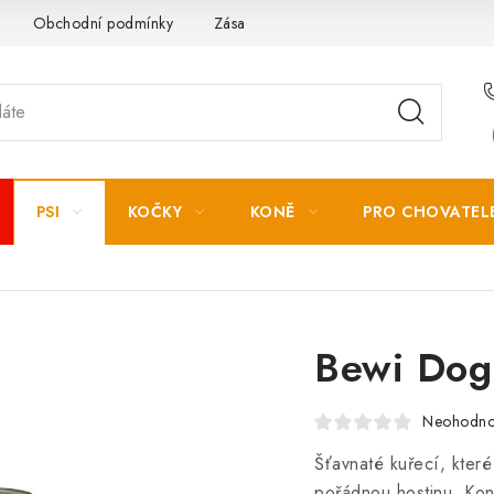
Obchodní podmínky
Zásady zpracování osobních údajů
PSI
KOČKY
KONĚ
PRO CHOVATEL
Bewi Dog
Neohodn
Šťavnaté kuřecí, které
pořádnou hostinu. Kon