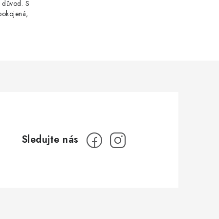
i důvod. S
pokojená,