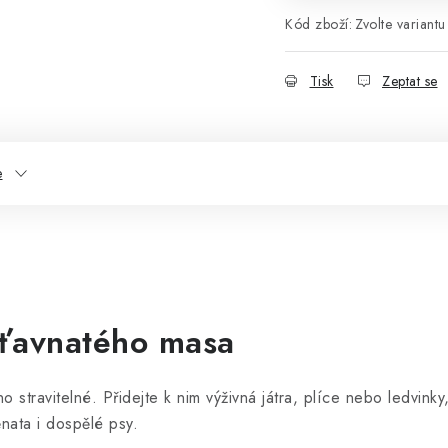
Kód zboží:
Zvolte variantu
Tisk
Zeptat se
e
šťavnatého masa
stravitelné. Přidejte k nim výživná játra, plíce nebo ledvinky,
ěnata i dospělé psy.