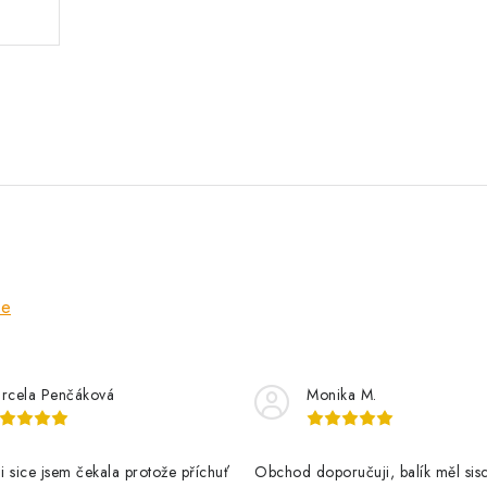
ze
rcela Penčáková
Monika M.
 sice jsem čekala protože příchuť
Obchod doporučuji, balík měl sis