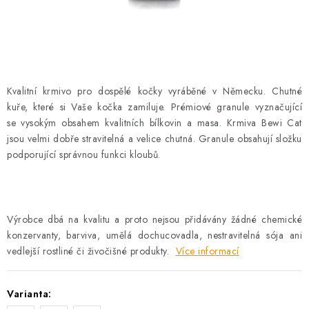
AKCE
OSTATNÍ
PETLOVER
Kvalitní krmivo pro dospělé kočky vyráběné v Německu. Chutné
kuře, které si Vaše kočka zamiluje. Prémiové granule vyznačující
HODNOCENÍ OBCHODU
se vysokým obsahem kvalitních bílkovin a masa. Krmiva Bewi Cat
jsou velmi dobře stravitelná a velice chutná. Granule obsahují složku
DOPRAVA PO OSTRAVĚ, HLUČÍNĚ A OKOLÍ
podporující správnou funkci kloubů.
Kontakt
Možnosti dopravy
Hodnocení obchodu
Obchodní podmínky
Zásady zpracování osobních údajů
Výrobce dbá na kvalitu a proto nejsou přidávány žádné chemické
Věrnostní slevy
konzervanty, barviva, umělá dochucovadla, nestravitelná sója ani
vedlejší rostliné či živočišné produkty.
Více informací
Varianta: