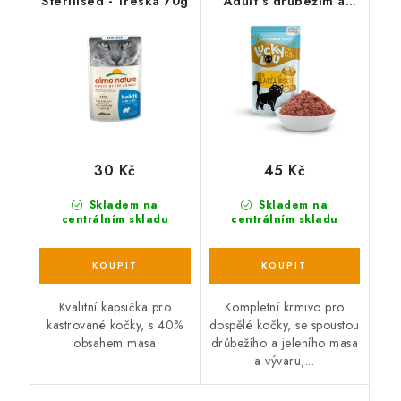
Sterilised - Treska 70g
Adult s drůbežím a
jelením masem 125 g
30 Kč
45 Kč
Skladem na
Skladem na
centrálním skladu
centrálním skladu
Kvalitní kapsička pro
Kompletní krmivo pro
kastrované kočky, s 40%
dospělé kočky, se spoustou
obsahem masa
drůbežího a jeleního masa
a vývaru,...