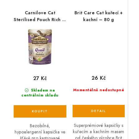
Carnilove Cat
Brit Care Cat kuřecí +
Sterilised Pouch Rich in
kachní – 80 g
Quail with Dandelion
85 g
26 Kč
27 Kč
Momentálně nedostupné
Skladem na
centrálním skladu
Superprémiové kapsičky s
Bezobilná,
kuřecím a kachním masem
hypoalergenní kapsička ve
od českého výrobce Brit
šťávě pro kastrované