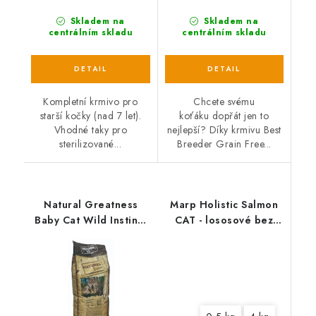
Skladem na
Skladem na
centrálním skladu
centrálním skladu
Kompletní krmivo pro
Chcete svému
starší kočky (nad 7 let).
koťáku dopřát jen to
Vhodné taky pro
nejlepší? Díky krmivu Best
sterilizované...
Breeder Grain Free...
Natural Greatness
Marp Holistic Salmon
Baby Cat Wild Instinct
CAT - lososové bez
/kuře,krůta/ 15 kg
obilovin pro kočky