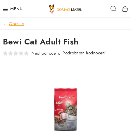
Přejít
Hleda
na
obsah
Granule
DOPORUČUJEME
Bewi Cat Adult Fish
VÝPRODEJ SKLADU
Podrobnosti hodnocení
Neohodnoceno
PSI
KOČKY
KONĚ
PRO CHOVATELE
NOVINKY