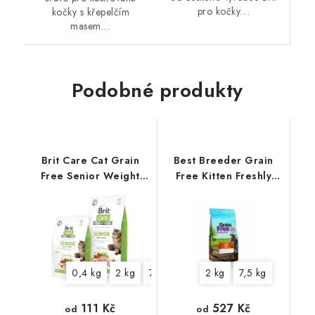
pro kočky....
kočky s křepelčím
masem....
Podobné produkty
Brit Care Cat Grain
Best Breeder Grain
Free Senior Weight
Free Kitten Freshly
Control
Prepared Chicken
0,4 kg
2 kg
7 kg
2 kg
7,5 kg
111 Kč
527 Kč
od
od