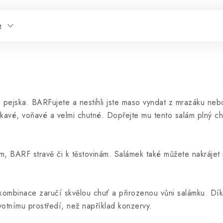
e
pejska. BARFujete a nestihli jste maso vyndat z mrazáku nebo 
avé, voňavé a velmi chutné. Dopřejte mu tento salám plný chut
m, BARF stravě či k těstovinám. Salámek také můžete nakrájet 
mbinace zaručí skvělou chuť a přirozenou vůni salámku. Díky
ivotnímu prostředí, než například konzervy.