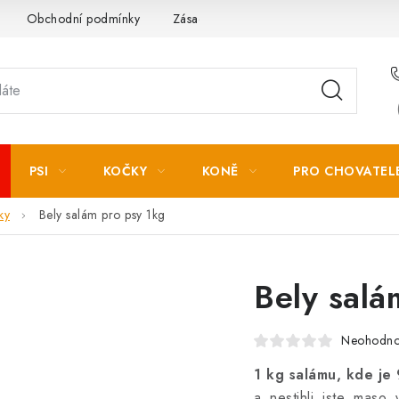
Obchodní podmínky
Zásady zpracování osobních údajů
PSI
KOČKY
KONĚ
PRO CHOVATEL
ky
Bely salám pro psy 1kg
Bely salá
Neohodn
1 kg salámu, kde j
a nestihli jste maso