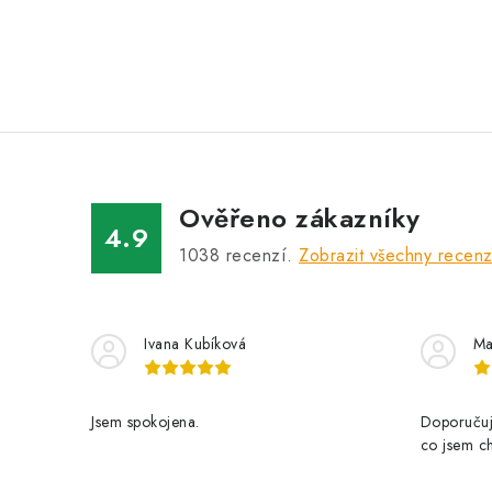
Ověřeno zákazníky
4.9
1038
recenzí.
Zobrazit všechny recen
Ivana Kubíková
Ma
Jsem spokojena.
Doporučuji
co jsem ch