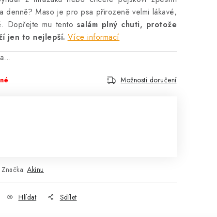
s a denně? Maso je pro psa přirozeně velmi lákavé,
é. Dopřejte mu tento
salám plný chuti, protože
í jen to nejlepší.
Více informací
na…
pné
Možnosti doručení
Značka:
Akinu
Hlídat
Sdílet