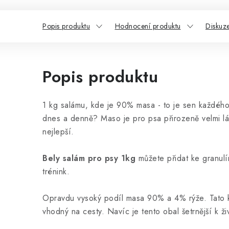
Popis produktu
Hodnocení produktu
Diskuz
Popis produktu
1 kg salámu, kde je 90% masa - to je sen každého 
dnes a denně? Maso je pro psa přirozeně velmi lák
nejlepší.
Bely salám pro psy 1kg
můžete přidat ke granulí
trénink.
Opravdu vysoký podíl masa 90% a 4% rýže. Tato ko
vhodný na cesty. Navíc je tento obal šetrnější k ž