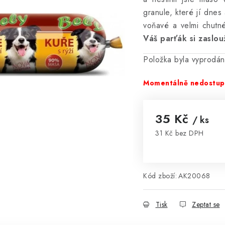
granule, které jí dne
voňavé a velmi chutn
Váš parťák si zaslouž
Položka byla vyprodá
Momentálně nedostu
35 Kč
/ ks
31 Kč bez DPH
Měrná cena:
Kód zboží:
AK20068
Tisk
Zeptat se