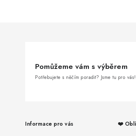
Pomůžeme vám s výběrem
Potřebujete s něčím poradit? Jsme tu pro vás!
Z
á
Informace pro vás
❤️ Obl
p