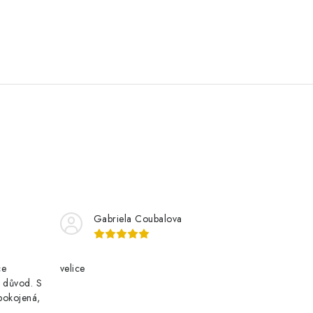
Gabriela Coubalova
ce
velice
i důvod. S
pokojená,