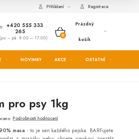
Věrnostní slevy
Přihlášení
Registrace
Prázdný
+420 555 333
265
NÁKUPNÍ
(po – pá: 9:00 – 17:00)
košík
KOŠÍK
E
NOVINKY
AKCE
OSTATNÍ
PETL
m pro psy 1kg
Podrobnosti hodnocení
oceno
e 90% masa
- to je sen každého pejska. BARFujete
 vyndat z mrazáku nebo chcete pejskovi zpestřit