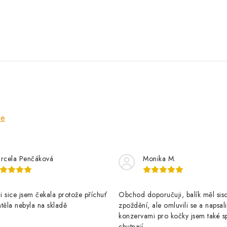
ze
rcela Penčáková
Monika M.
 sice jsem čekala protože příchuť
Obchod doporučuji, balík měl sis
těla nebyla na skladě
zpoždění, ale omluvili se a napsal
konzervami pro kočky jsem také s
chutnají.