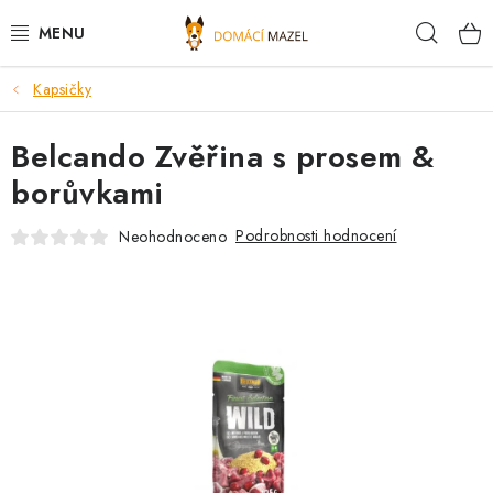
Přejít
Hleda
na
obsah
Kapsičky
DOPORUČUJEME
Belcando Zvěřina s prosem &
VÝPRODEJ SKLADU
borůvkami
PSI
Podrobnosti hodnocení
Neohodnoceno
KOČKY
KONĚ
PRO CHOVATELE
NOVINKY