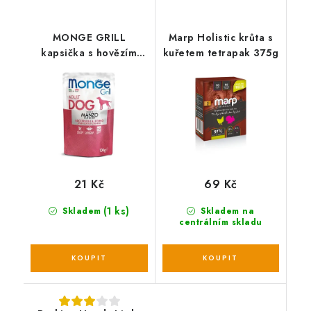
MONGE GRILL
Marp Holistic krůta s
kapsička s hovězím
kuřetem tetrapak 375g
masem pro psy 100 g
21 Kč
69 Kč
(1 ks)
Skladem
Skladem na
centrálním skladu