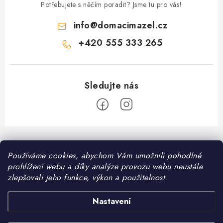
Potřebujete s něčím poradit? Jsme tu pro vás!
info
@
domacimazel.cz
+420 555 333 265
Z
á
Používáme cookies, abychom Vám umožnili pohodlné
Informace pro vás
p
prohlížení webu a díky analýze provozu webu neustále
a
Kontakt
zlepšovali jeho funkce, výkon a použitelnost.
❤️ Oblíbené kategorie
t
Možnosti dopravy
í
Granule pro psy
Nastavení
Facebook
Hodnocení obchodu