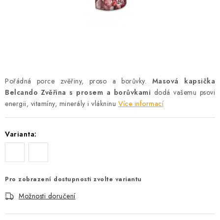
AKCE
OSTATNÍ
PETLOVER
HODNOCENÍ OBCHODU
Pořádná porce zvěřiny, proso a borůvky.
Masová kapsička
Belcando Zvěřina s prosem a borůvkami
dodá vašemu psovi
DOPRAVA PO OSTRAVĚ, HLUČÍNĚ A OKOLÍ
energii, vitamíny, minerály i vlákninu
Více informací
Kontakt
Možnosti dopravy
Hodnocení obchodu
Varianta:
Obchodní podmínky
Zásady zpracování osobních údajů
Věrnostní slevy
Pro zobrazení dostupnosti zvolte variantu
Možnosti doručení