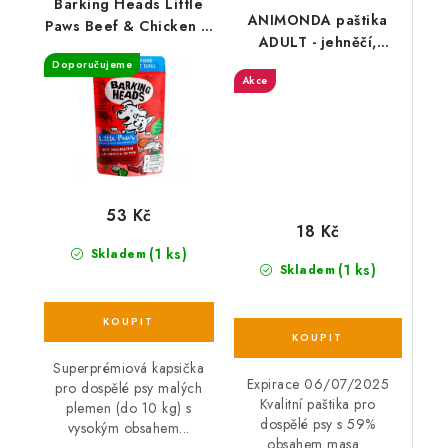
Barking Heads Little
ANIMONDA paštika
Paws Beef & Chicken &
ADULT - jehněčí,
Salmon kapsička 150 g
obiloviny pro psy150g
Doporučujeme
Akce
53 Kč
18 Kč
(1 ks)
Skladem
(1 ks)
Skladem
Superprémiová kapsička
Expirace 06/07/2025
pro dospělé psy malých
Kvalitní paštika pro
plemen (do 10 kg) s
dospělé psy s 59%
vysokým obsahem...
obsahem masa