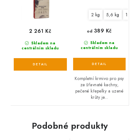
2 kg
5,6 kg
12,2 k
389 Kč
2 261 Kč
od
Skladem na
Skladem na
centrálním skladu
centrálním skladu
Kompletní krmivo pro psy
ze šťavnaté kachny,
pečené křepelky a uzené
krůty je...
Podobné produkty