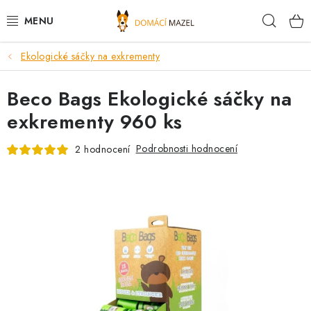
Přejít
Hleda
na
obsah
Ekologické sáčky na exkrementy
DOPORUČUJEME
Beco Bags Ekologické sáčky na
VÝPRODEJ SKLADU
exkrementy 960 ks
PSI
Podrobnosti hodnocení
2 hodnocení
KOČKY
KONĚ
PRO CHOVATELE
NOVINKY