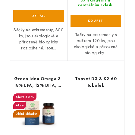
Skladem na
centrálním skladu
Sáčky na exkrementy, 300
Tašky na exkrementy s
ks, jsou ekologické a
ouškem 120 ks, jsou
přirozeně biologicky
ekologické a přirozeně
rozložitelné. Jsou...
biologicky...
Green Idea Omega 3 -
Topvet D3 & K2 60
18% EPA, 12% DHA, 60
tobolek
gelových kapslí
50 %
Akce
Úklid skladu!