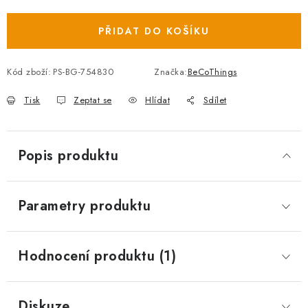
Měrná cena:
PŘIDAT DO KOŠÍKU
Kód zboží:
PS-BG-754830
Značka:
BeCoThings
Tisk
Zeptat se
Hlídat
Sdílet
Popis produktu
Parametry produktu
Hodnocení produktu (1)
Diskuze