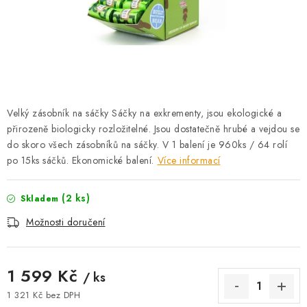
AKCE
OSTATNÍ
PETLOVER
HODNOCENÍ OBCHODU
Velký zásobník na sáčky Sáčky na exkrementy, jsou ekologické a
přirozeně biologicky rozložitelné. Jsou dostatečně hrubé a vejdou se
DOPRAVA PO OSTRAVĚ, HLUČÍNĚ A OKOLÍ
do skoro všech zásobníků na sáčky. V 1 balení je 960ks / 64 rolí
po 15ks sáčků. Ekonomické balení.
Více informací
Kontakt
Možnosti dopravy
Hodnocení obchodu
(2 ks)
Skladem
Obchodní podmínky
Zásady zpracování osobních údajů
Možnosti doručení
Věrnostní slevy
1 599 Kč
/ ks
1 321 Kč bez DPH