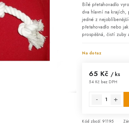
Bílé přetahovadlo vyr
dva hlavní na krajích,
jedné z nejoblíbenější
přetahovadlo nebo jak
prospěšná, čistí zuby 
Na dotaz
65 Kč
/ ks
54 Kč bez DPH
Měrná cena:
Kód zboží:
91195
Zá