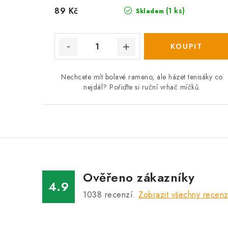
89 Kč
(1 ks)
Skladem
Nechcete mít bolavé rameno, ale házet tenisáky co
nejdál? Pořiďte si ruční vrhač míčků.
Ověřeno zákazníky
4.9
1038
recenzí.
Zobrazit všechny recen