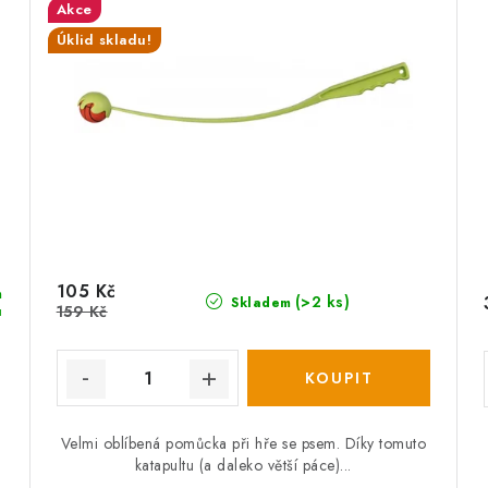
Akce
Úklid skladu!
105 Kč
m
(>2 ks)
Skladem
159 Kč
u
Velmi oblíbená pomůcka při hře se psem. Díky tomuto
katapultu (a daleko větší páce)...