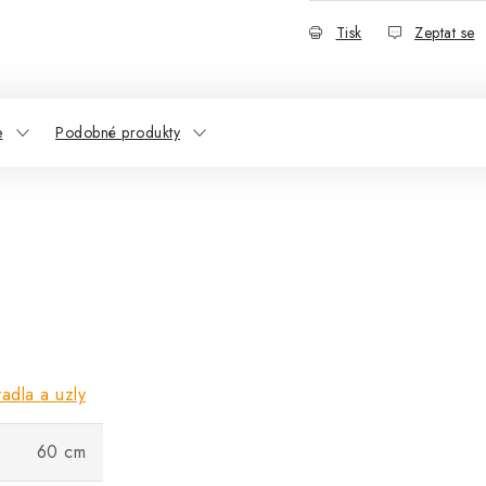
Tisk
Zeptat se
e
Podobné produkty
adla a uzly
60 cm