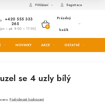
Věrnostní slevy
Přihlášení
Registrace
Prázdný
+420 555 333
265
NÁKUPNÍ
(po – pá: 9:00 – 17:00)
košík
KOŠÍK
E
NOVINKY
AKCE
OSTATNÍ
PETL
uzel se 4 uzly bílý
Podrobnosti hodnocení
oceno