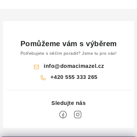
Pomůžeme vám s výběrem
Potřebujete s něčím poradit? Jsme tu pro vás!
info
@
domacimazel.cz
+420 555 333 265
Z