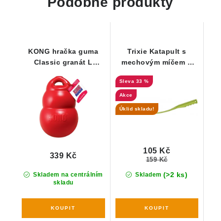
Podobné produkty
KONG hračka guma
Trixie Katapult s
Classic granát L
mechovým míčem L
červená
(délka 70 cm)
33 %
Akce
Úklid skladu!
105 Kč
339 Kč
159 Kč
(>2 ks)
Skladem na centrálním
Skladem
skladu