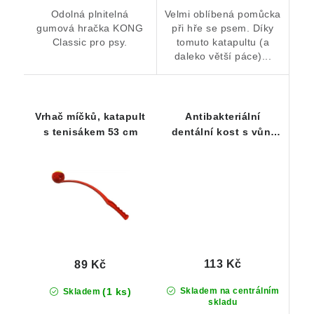
Odolná plnitelná
Velmi oblíbená pomůcka
gumová hračka KONG
při hře se psem. Díky
Classic pro psy.
tomuto katapultu (a
daleko větší páce)...
Vrhač míčků, katapult
Antibakteriální
s tenisákem 53 cm
dentální kost s vůní
hovězího steaku
HipHop přírodní guma
13,5 cm
113 Kč
89 Kč
(1 ks)
Skladem na centrálním
Skladem
skladu