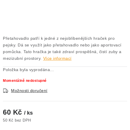
AKCE
OSTATNÍ
PETLOVER
Přetahovadlo patří k jedné z nejoblíbenějších hraček pro
pejsky. Dá se využít jako přetahovadlo nebo jako aportovací
HODNOCENÍ OBCHODU
pomůcka. Tato hračka je také zdraví prospěšná, čistí zuby a
mezizubní prostory.
Více informací
DOPRAVA PO OSTRAVĚ, HLUČÍNĚ A OKOLÍ
Položka byla vyprodána…
Kontakt
Možnosti dopravy
Hodnocení obchodu
Momentálně nedostupné
Obchodní podmínky
Zásady zpracování osobních údajů
Možnosti doručení
Věrnostní slevy
60 Kč
/ ks
50 Kč bez DPH
Měrná cena: