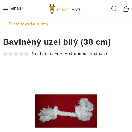
Přejít
Hleda
na
obsah
Přetahovadla a uzly
DOPORUČUJEME
Bavlněný uzel bílý (38 cm)
VÝPRODEJ SKLADU
Podrobnosti hodnocení
Neohodnoceno
PSI
KOČKY
KONĚ
PRO CHOVATELE
NOVINKY