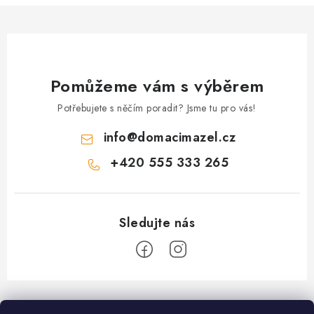
Pomůžeme vám s výběrem
Potřebujete s něčím poradit? Jsme tu pro vás!
info
@
domacimazel.cz
+420 555 333 265
Z
á