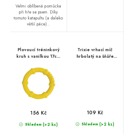
Velmi oblíbená pomůcka
při hře se psem. Díky
tomuto katapultu (a daleko
větší páce)...
Plovoucí tréninkový
Trixie vrhací míč
kruh s vanilkou 17cm
hrbolatý na šňůře
HipHop
7cm/30cm
109 Kč
156 Kč
(>2 ks)
(>2 ks)
Skladem
Skladem