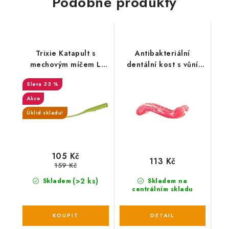
Podobné produkty
Trixie Katapult s
Antibakteriální
mechovým míčem L
dentální kost s vůní
(délka 70 cm)
hovězího steaku
33 %
HipHop přírodní guma
13,5 cm
Akce
Úklid skladu!
105 Kč
113 Kč
159 Kč
(>2 ks)
Skladem
Skladem na
centrálním skladu