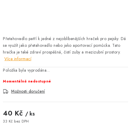
AKCE
OSTATNÍ
PETLOVER
Přetahovadlo patří k jedné z nejoblíbenějších hraček pro pejsky. Dá
se využít jako přetahovadlo nebo jako aportovací pomůcka. Tato
HODNOCENÍ OBCHODU
hračka je také zdraví prospěšná, čistí zuby a mezizubní prostory.
Více informací
DOPRAVA PO OSTRAVĚ, HLUČÍNĚ A OKOLÍ
Položka byla vyprodána…
Kontakt
Možnosti dopravy
Hodnocení obchodu
Momentálně nedostupné
Obchodní podmínky
Zásady zpracování osobních údajů
Možnosti doručení
Věrnostní slevy
40 Kč
/ ks
33 Kč bez DPH
Měrná cena: