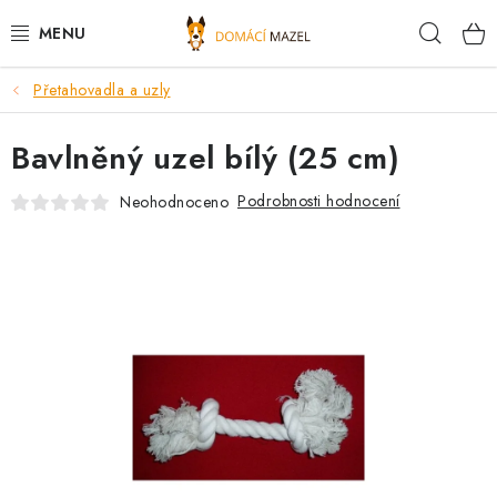
Přejít
Hleda
na
obsah
Přetahovadla a uzly
DOPORUČUJEME
Bavlněný uzel bílý (25 cm)
VÝPRODEJ SKLADU
Podrobnosti hodnocení
Neohodnoceno
PSI
KOČKY
KONĚ
PRO CHOVATELE
NOVINKY