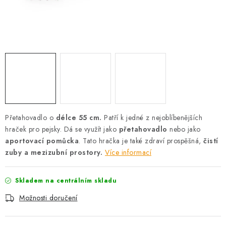
AKCE
OSTATNÍ
PETLOVER
HODNOCENÍ OBCHODU
DOPRAVA PO OSTRAVĚ, HLUČÍNĚ A OKOLÍ
Přetahovadlo o
délce 55 cm
.
Patří k jedné z nejoblíbenějších
hraček pro pejsky. Dá se využít jako
přetahovadlo
nebo jako
Kontakt
Možnosti dopravy
Hodnocení obchodu
aportovací pomůcka
. Tato hračka je také zdraví prospěšná,
čistí
Obchodní podmínky
Zásady zpracování osobních údajů
zuby a mezizubní prostory.
Více informací
Věrnostní slevy
Skladem na centrálním skladu
Možnosti doručení