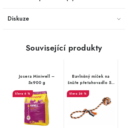
Diskuze
Související produkty
Josera Miniwell –
Bavlněný míček na
5x900 g
šnůře přetahovadlo 58
cm, míč 9 cm
6 %
26 %