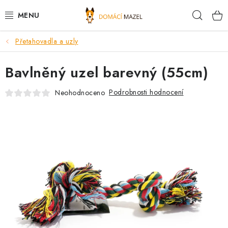
Přejít
Hleda
na
obsah
Přetahovadla a uzly
DOPORUČUJEME
Bavlněný uzel barevný (55cm)
VÝPRODEJ SKLADU
Podrobnosti hodnocení
Neohodnoceno
PSI
KOČKY
KONĚ
PRO CHOVATELE
NOVINKY