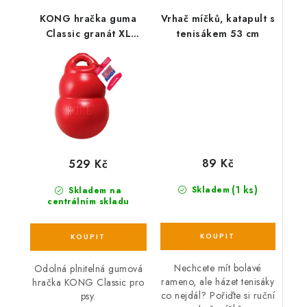
KONG hračka guma
Vrhač míčků, katapult s
Classic granát XL
tenisákem 53 cm
červená
89 Kč
529 Kč
(1 ks)
Skladem
Skladem na
centrálním skladu
Nechcete mít bolavé
Odolná plnitelná gumová
rameno, ale házet tenisáky
hračka KONG Classic pro
co nejdál? Pořiďte si ruční
psy.