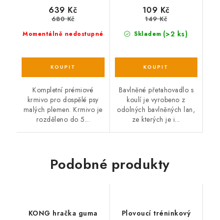
639 Kč
109 Kč
680 Kč
149 Kč
(>2 ks)
Momentálně nedostupné
Skladem
Kompletní prémiové
Bavlněné přetahovadlo s
krmivo pro dospělé psy
koulí je vyrobeno z
malých plemen. Krmivo je
odolných bavlněných lan,
rozděleno do 5...
ze kterých je i...
Podobné produkty
KONG hračka guma
Plovoucí tréninkový