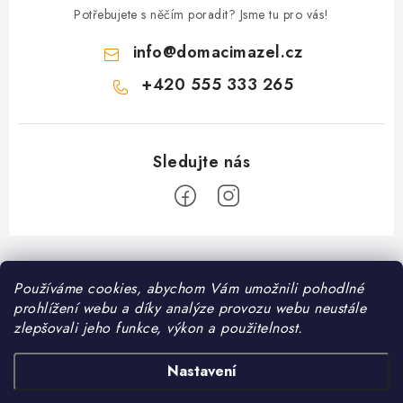
Potřebujete s něčím poradit? Jsme tu pro vás!
info
@
domacimazel.cz
+420 555 333 265
Z
á
Informace pro vás
Používáme cookies, abychom Vám umožnili pohodlné
p
prohlížení webu a díky analýze provozu webu neustále
a
Kontakt
zlepšovali jeho funkce, výkon a použitelnost.
❤️ Oblíbené kategorie
t
Možnosti dopravy
í
Granule pro psy
Nastavení
Facebook
Hodnocení obchodu