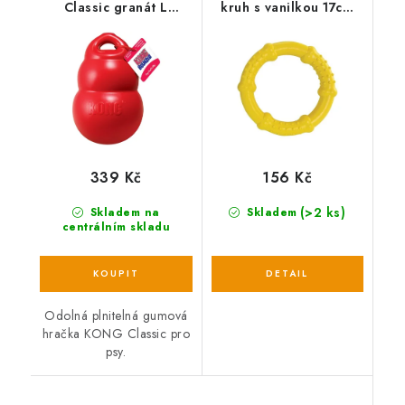
Classic granát L
kruh s vanilkou 17cm
červená
HipHop
339 Kč
156 Kč
(>2 ks)
Skladem na
Skladem
centrálním skladu
Odolná plnitelná gumová
hračka KONG Classic pro
psy.