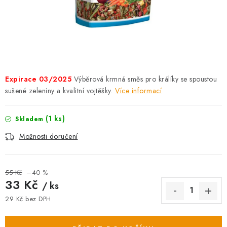
AKCE
OSTATNÍ
PETLOVER
Expirace 03/2025
Výběrová krmná směs pro králíky se spoustou
HODNOCENÍ OBCHODU
sušené zeleniny a kvalitní vojtěšky.
Více informací
DOPRAVA PO OSTRAVĚ, HLUČÍNĚ A OKOLÍ
(1 ks)
Skladem
Kontakt
Možnosti dopravy
Hodnocení obchodu
Možnosti doručení
Obchodní podmínky
Zásady zpracování osobních údajů
Věrnostní slevy
55 Kč
–40 %
33 Kč
/ ks
29 Kč bez DPH
Měrná cena: