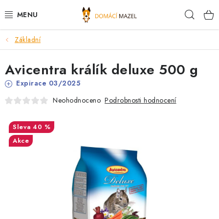
Přejít
Hleda
na
obsah
Základní
DOPORUČUJEME
Avicentra králík deluxe 500 g
VÝPRODEJ SKLADU
Expirace 03/2025
PSI
Podrobnosti hodnocení
Neohodnoceno
KOČKY
40 %
Akce
KONĚ
PRO CHOVATELE
NOVINKY