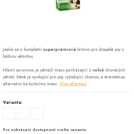
AKCE
OSTATNÍ
PETLOVER
HODNOCENÍ OBCHODU
Jedná se o kompletní
superprémiové
krmivo pro dospělé psy s
běžnou aktivitou.
DOPRAVA PO OSTRAVĚ, HLUČÍNĚ A OKOLÍ
Hlavní surovinou je jehněčí maso pocházející z
volně
chovaných
jehňat, které je vynikající pro psy vyžadující chutnou a stravitelnou
Kontakt
Možnosti dopravy
Hodnocení obchodu
alternativu ke kuřecímu masu.
Více informací
Obchodní podmínky
Zásady zpracování osobních údajů
Věrnostní slevy
Varianta:
Pro zobrazení dostupnosti zvolte variantu