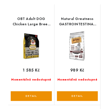
OBT Adult DOG
Natural Greatness
Chicken Large Breed
GASTROINTESTINAL
11,34 kg
veterinární dieta pro
psy
1 585 Kč
989 Kč
Momentálně nedostupné
Momentálně nedostupné