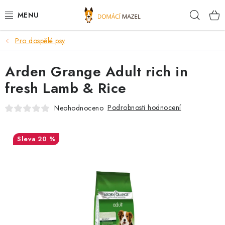
Přejít
Hleda
na
obsah
Pro dospělé psy
DOPORUČUJEME
Arden Grange Adult rich in
VÝPRODEJ SKLADU
fresh Lamb & Rice
PSI
Podrobnosti hodnocení
Neohodnoceno
KOČKY
20 %
KONĚ
PRO CHOVATELE
NOVINKY