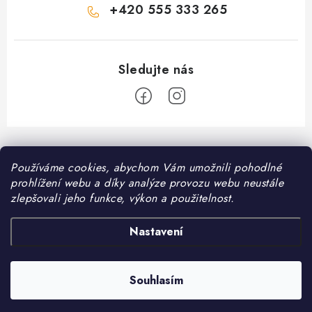
+420 555 333 265
Z
á
Informace pro vás
Používáme cookies, abychom Vám umožnili pohodlné
p
prohlížení webu a díky analýze provozu webu neustále
a
Kontakt
zlepšovali jeho funkce, výkon a použitelnost.
❤️ Oblíbené kategorie
t
Možnosti dopravy
í
Granule pro psy
Nastavení
Facebook
Hodnocení obchodu
Granule pro kočky
Obchodní podmínky
Souhlasím
Copyright 2026
DomaciMazel.cz
. Všechna práva vyhrazena.
Vytvořil Shoptet
Zásady zpracování osobních údajů