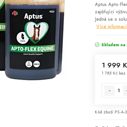
Aptus Apto-Flex
zajišťující výž
Jedná se o solu
Více informací
Skladem na 
1 999 
1 785 Kč bez
Měrná cena
Kód zboží:
PS-A-