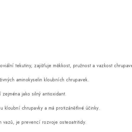
oviální tekutiny, zajišťuje měkkost, pružnost a vazkost chrupav
živných aminokyselin kloubních chrupavek.
 zejména jako silný antioxidant.
kou kloubní chrupavky a má protizánětlivé účinky.
 vazů, je prevencí rozvoje osteoatritidy.