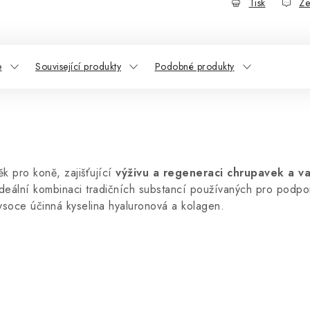
Tisk
Ze
e
Související produkty
Podobné produkty
ěk pro koně, zajišťující
výživu a regeneraci chrupavek a v
deální kombinaci tradičních substancí používaných pro podpor
vysoce účinná kyselina hyaluronová a kolagen.