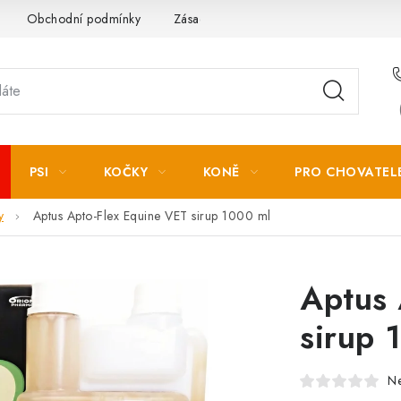
Obchodní podmínky
Zásady zpracování osobních údajů
PSI
KOČKY
KONĚ
PRO CHOVATEL
y
Aptus Apto-Flex Equine VET sirup 1000 ml
Aptus 
sirup 
N