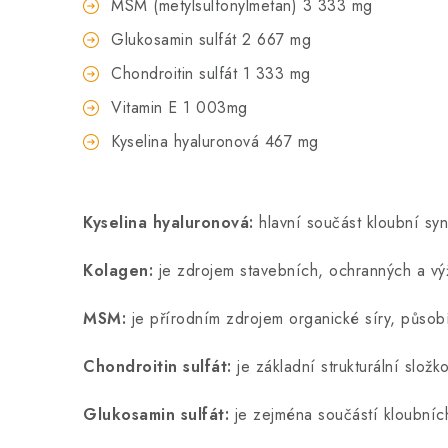
MSM (metylsulfonylmetan) 3 333 mg
Glukosamin sulfát 2 667 mg
Chondroitin sulfát 1 333 mg
Vitamin E 1 003mg
Kyselina hyaluronová 467 mg
Kyselina hyaluronová:
hlavní součást kloubní syn
Kolagen:
je zdrojem stavebních, ochranných a vý
MSM:
je přírodním zdrojem organické síry, působí
Chondroitin sulfát:
je základní strukturální slož
Glukosamin sulfát:
je zejména součástí kloubních