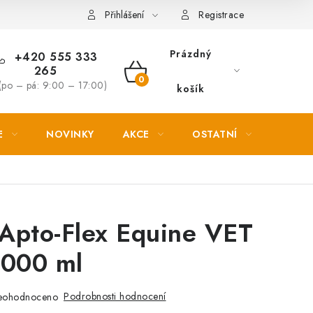
Věrnostní slevy
Přihlášení
Registrace
Prázdný
+420 555 333
265
NÁKUPNÍ
(po – pá: 9:00 – 17:00)
košík
KOŠÍK
E
NOVINKY
AKCE
OSTATNÍ
PETL
Apto-Flex Equine VET
1000 ml
Podrobnosti hodnocení
eohodnoceno