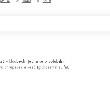
ptat se
Hlídat
Sdílet
azů
v kloubech. Jedná se o
solubilní
u chrupavek a vazů (glukosamin sulfát,