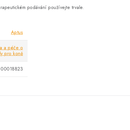
erapeutickém podávání používejte trvale.
Aptus
va a péče o
ly pro koně
100018823