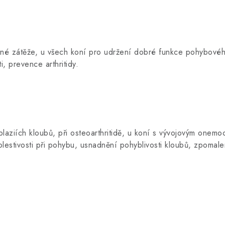
sné zátěže, u všech koní pro udržení dobré funkce pohybovéh
, prevence arthritidy.
plaziích kloubů, při osteoarthritidě, u koní s vývojovým onemo
olestivosti při pohybu, usnadnění pohyblivosti kloubů, zpomale