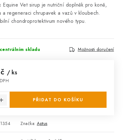
 Equine Vet sirup je nutriční doplněk pro koně,
ivu a regeneraci chrupavek a vazů v kloubech.
bilní chondroprotektivum nového typu.
centrálním skladu
Možnosti doručení
Kč
/ ks
 DPH
:
PŘIDAT DO KOŠÍKU
31354
Značka:
Aptus