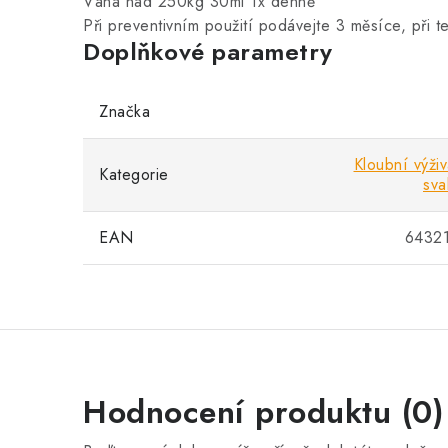
Váha nad 250kg 30ml 1x denně
Při preventivním použití podávejte 3 měsíce, při t
Doplňkové parametry
Značka
Kloubní výži
Kategorie
sva
EAN
6432
Hodnocení produktu (0)