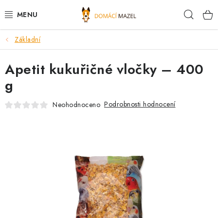
Přejít
Hleda
na
obsah
Základní
DOPORUČUJEME
Apetit kukuřičné vločky – 400
VÝPRODEJ SKLADU
g
PSI
Podrobnosti hodnocení
Neohodnoceno
KOČKY
KONĚ
PRO CHOVATELE
NOVINKY