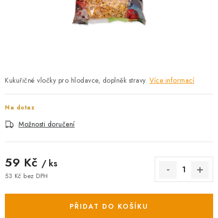
AKCE
OSTATNÍ
PETLOVER
HODNOCENÍ OBCHODU
Kukuřičné vločky pro hlodavce, doplněk stravy.
Více informací
DOPRAVA PO OSTRAVĚ, HLUČÍNĚ A OKOLÍ
Na dotaz
Možnosti doručení
Kontakt
Možnosti dopravy
Hodnocení obchodu
Obchodní podmínky
Zásady zpracování osobních údajů
59 Kč
Věrnostní slevy
/ ks
53 Kč bez DPH
Měrná cena:
PŘIDAT DO KOŠÍKU