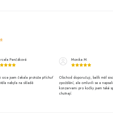
ze
rcela Penčáková
Monika M.
 sice jsem čekala protože příchuť
Obchod doporučuji, balík měl sis
těla nebyla na skladě
zpoždění, ale omluvili se a napsal
konzervami pro kočky jsem také s
chutnají.