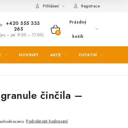
Věrnostní slevy
Přihlášení
Registrace
Prázdný
+420 555 333
265
NÁKUPNÍ
(po – pá: 9:00 – 17:00)
košík
KOŠÍK
E
NOVINKY
AKCE
OSTATNÍ
PETL
 granule činčila –
Podrobnosti hodnocení
eohodnoceno