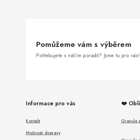
Pomůžeme vám s výběrem
Potřebujete s něčím poradit? Jsme tu pro vás!
Z
á
Informace pro vás
❤️ Obl
p
a
Kontakt
Granule 
t
Možnosti dopravy