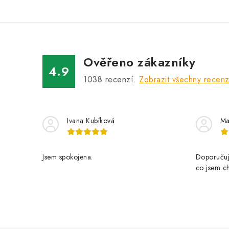
Ověřeno zákazníky
4.9
1038
recenzí.
Zobrazit všechny recen
Ivana Kubíková
Ma
Jsem spokojena.
Doporučuji
co jsem ch