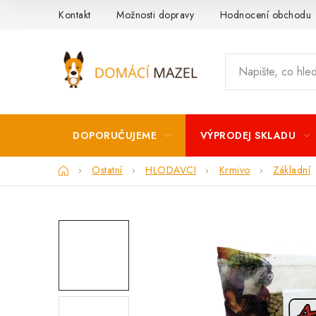
Přejít
Kontakt
Možnosti dopravy
Hodnocení obchodu
na
obsah
DOPORUČUJEME
VÝPRODEJ SKLADU
Domů
Ostatní
HLODAVCI
Krmivo
Základní