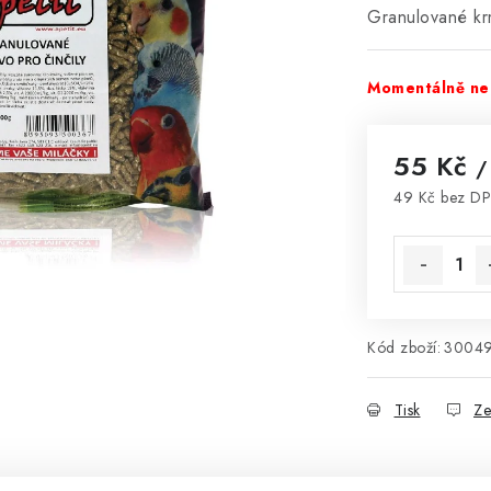
Granulované krm
Momentálně ne
55 Kč
/
49 Kč bez D
Měrná cena
Kód zboží:
3004
Tisk
Ze