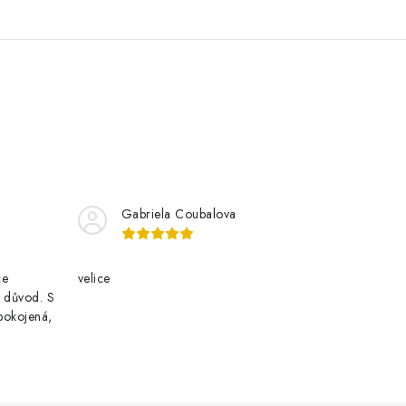
Gabriela Coubalova
ce
velice
i důvod. S
pokojená,