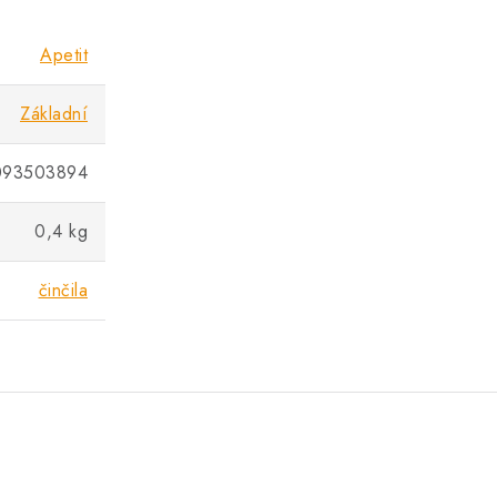
Apetit
Základní
093503894
0,4 kg
činčila