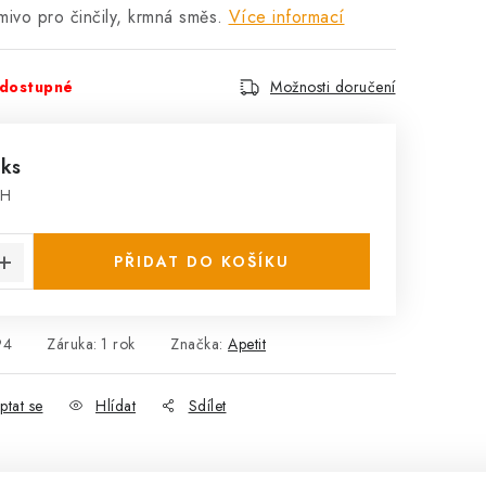
ivo pro činčily, krmná směs.
Více informací
dostupné
Možnosti doručení
 ks
PH
:
PŘIDAT DO KOŠÍKU
94
Záruka
:
1 rok
Značka:
Apetit
ptat se
Hlídat
Sdílet