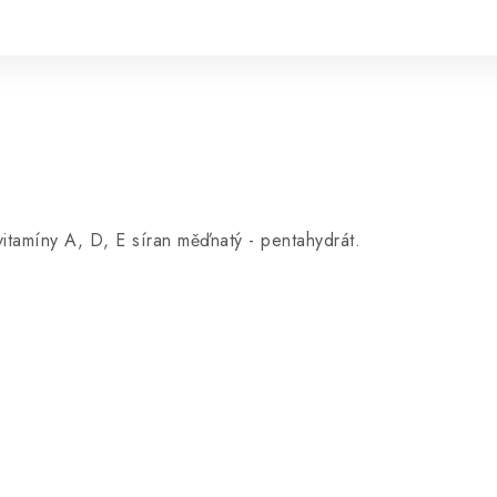
 vitamíny A, D, E síran měďnatý - pentahydrát.