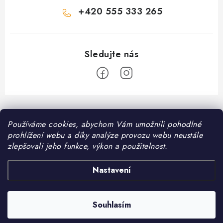
+420 555 333 265
Z
á
Informace pro vás
Používáme cookies, abychom Vám umožnili pohodlné
p
prohlížení webu a díky analýze provozu webu neustále
a
Kontakt
zlepšovali jeho funkce, výkon a použitelnost.
❤️ Oblíbené kategorie
t
Možnosti dopravy
í
Granule pro psy
Nastavení
Facebook
Hodnocení obchodu
Granule pro kočky
Obchodní podmínky
Souhlasím
Copyright 2026
DomaciMazel.cz
. Všechna práva vyhrazena.
Vytvořil Shoptet
Zásady zpracování osobních údajů