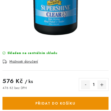
AKCE
OSTATNÍ
PETLOVER
HODNOCENÍ OBCHODU
DOPRAVA PO OSTRAVĚ, HLUČÍNĚ A OKOLÍ
Skladem na centrálním skladu
Možnosti doručení
Kontakt
Možnosti dopravy
Hodnocení obchodu
Obchodní podmínky
Zásady zpracování osobních údajů
576 Kč
/ ks
Věrnostní slevy
476 Kč bez DPH
Měrná cena:
PŘIDAT DO KOŠÍKU