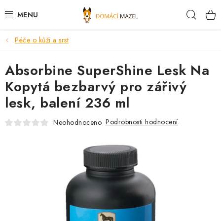
Přejít
Hleda
na
obsah
Péče o kůži a srst
DOPORUČUJEME
Absorbine SuperShine Lesk Na
VÝPRODEJ SKLADU
Kopytá bezbarvý pro zářivý
PSI
lesk, balení 236 ml
KOČKY
Podrobnosti hodnocení
Neohodnoceno
KONĚ
PRO CHOVATELE
NOVINKY