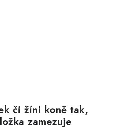
k či žíni koně tak,
 složka zamezuje