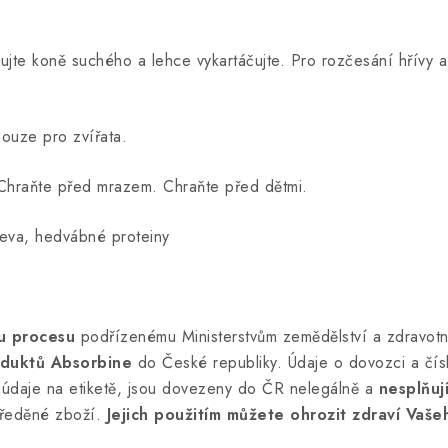
ujte koně suchého a lehce vykartáčujte. Pro rozčesání hřívy a
Pouze pro zvířata.
 Chraňte před mrazem. Chraňte před dětmi.
řeva, hedvábné proteiny
u procesu
podřízenému Ministerstvům zemědělství a zdravotni
duktů Absorbine
do České republiky. Údaje o dovozci a čís
 údaje na etiketě, jsou dovezeny do ČR nelegálně a
nesplňuj
i ředěné zboží.
Jejich použitím můžete ohrozit zdraví Vaše