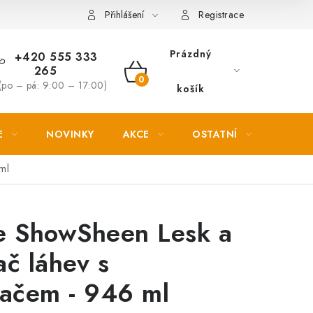
Věrnostní slevy
Přihlášení
Registrace
Prázdný
+420 555 333
265
NÁKUPNÍ
(po – pá: 9:00 – 17:00)
košík
KOŠÍK
E
NOVINKY
AKCE
OSTATNÍ
PETL
ml
e ShowSheen Lesk a
č láhev s
vačem - 946 ml