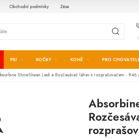
Obchodní podmínky
Zásady zpracování osobních údajů
PSI
KOČKY
KONĚ
PRO CHOVATEL
bsorbine ShowSheen Lesk a Rozčesávač láhev s rozprašovačem - 946 
Absorbin
Rozčesáva
rozprašo