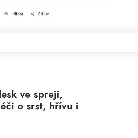
Hlídat
Sdílet
esk ve spreji,
či o srst, hřívu i