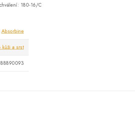
chválení: 180-16/C
Absorbine
kůži a srst
188890093
.