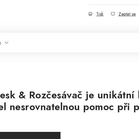
Tisk
Zeptat se
e
k & Rozčesávač je unikátní l
el nesrovnatelnou pomoc při pé