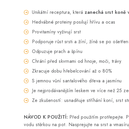
Unikátní receptura, která
zanechá srst koně 
Hedvábné proteiny posilují hřívu a ocas
Provitamíny vyživují srst
Podporuje růst srsti a žíní, žíně se po ošetře
Odpuzuje prach a špínu
Chrání před skvrnami od hnoje, moči, trávy
Zkracuje dobu hřebelcování až o 80%
S jemnou vůní santalového dřeva a jasmínu
Je nejprodávanějším leskem ve více než 25 ze
Ze zkušeností: usnadňuje stříhání koní, srst s
NÁVOD K POUŽITÍ:
Před použitím protřepejte. P
vodu stěrkou na pot. Nasprejujte na srst a vmasíru