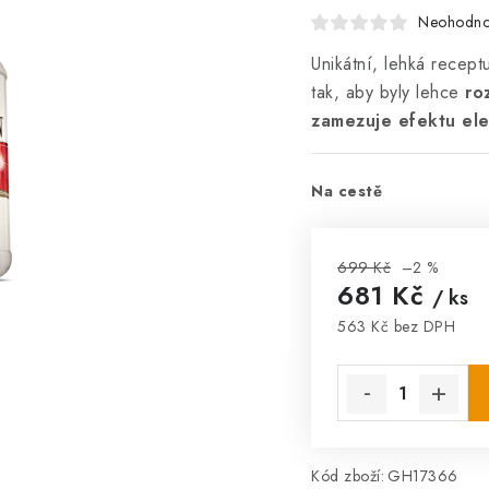
Neohodn
Unikátní, lehká recept
tak, aby byly lehce
ro
zamezuje efektu elek
Na cestě
699 Kč
–2 %
681 Kč
/ ks
563 Kč bez DPH
Měrná cena:
Kód zboží:
GH17366