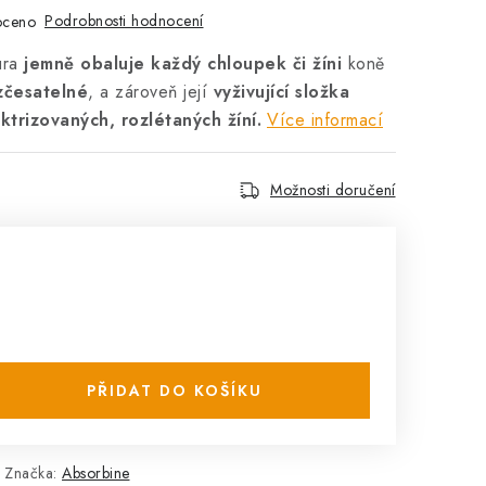
Podrobnosti hodnocení
oceno
ura
jemně obaluje každý chloupek či žíni
koně
zčesatelné
, a zároveň její
vyživující složka
trizovaných, rozlétaných žíní.
Více informací
Možnosti doručení
PŘIDAT DO KOŠÍKU
Značka:
Absorbine