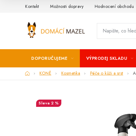
Přejít
Kontakt
Možnosti dopravy
Hodnocení obchodu
na
obsah
DOPORUČUJEME
VÝPRODEJ SKLADU
Domů
KONĚ
Kosmetika
Péče o kůži a srst
A
2 %