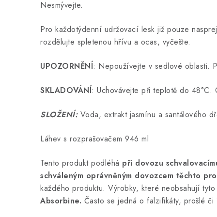
Nesmývejte.
Pro každotýdenní udržovací lesk již pouze nasprej
rozdělujte spletenou hřívu a ocas, vyčešte.
UPOZORNĚNÍ
: Nepoužívejte v sedlové oblasti. 
SKLADOVÁNÍ
: Uchovávejte při teplotě do 48°C.
SLOŽENÍ:
Voda, extrakt jasmínu a santálového d
Láhev s rozprašovačem 946 ml
Tento produkt podléhá
při dovozu schvalovacím
schváleným oprávněným dovozcem těchto pro
každého produktu. Výrobky, které neobsahují tyto
Absorbine.
Často se jedná o falzifikáty, prošlé č