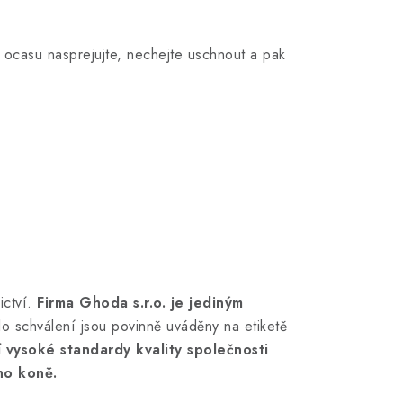
 ocasu nasprejujte, nechejte uschnout a pak
ctví.
Firma Ghoda s.r.o. je
jediným
lo schválení jsou povinně uváděny na etiketě
í vysoké standardy kvality společnosti
ho koně.