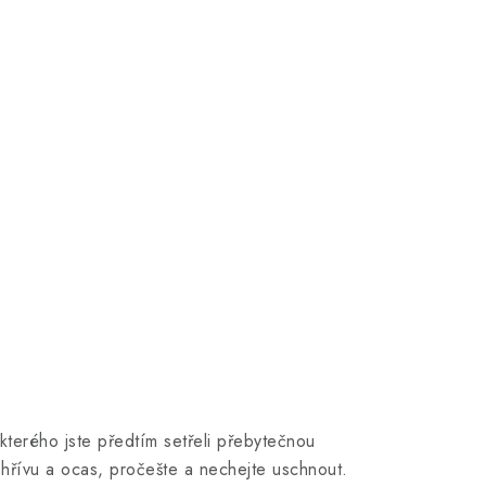
kterého jste předtím setřeli přebytečnou
a hřívu a ocas, pročešte a nechejte uschnout.