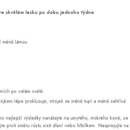
ve skvělém lesku po dobu jednoho týdne
ní méně lámou
mích po celém světě.
trojkem lépe prokluzuje, strojek se méně tupí a méně zahřívá
ro nejlepší výsledky nanášejte na umytého, mokrého koně, ze 
jte proti směru růstu srsti dlaní nebo hřbílkem. Nasprejujte n