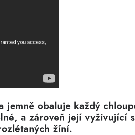
a jemně obaluje každý chloupe
lné, a zároveň její vyživující
rozlétaných žíní.