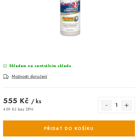
AKCE
OSTATNÍ
PETLOVER
HODNOCENÍ OBCHODU
DOPRAVA PO OSTRAVĚ, HLUČÍNĚ A OKOLÍ
Skladem na centrálním skladu
Možnosti doručení
Kontakt
Možnosti dopravy
Hodnocení obchodu
Obchodní podmínky
Zásady zpracování osobních údajů
555 Kč
/ ks
Věrnostní slevy
459 Kč bez DPH
Měrná cena:
PŘIDAT DO KOŠÍKU