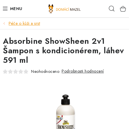
Přejít
Hleda
na
obsah
Péče o kůži a srst
DOPORUČUJEME
Absorbine ShowSheen 2v1
VÝPRODEJ SKLADU
Šampon s kondicionérem, láhev
PSI
591 ml
KOČKY
Podrobnosti hodnocení
Neohodnoceno
KONĚ
PRO CHOVATELE
NOVINKY