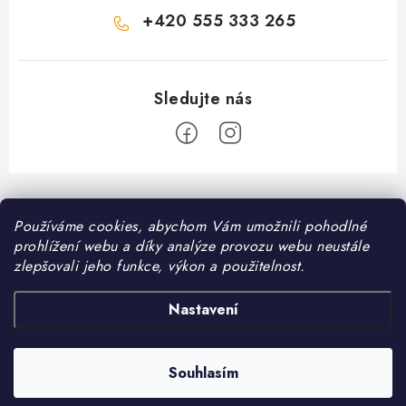
+420 555 333 265
Z
á
Informace pro vás
Používáme cookies, abychom Vám umožnili pohodlné
p
prohlížení webu a díky analýze provozu webu neustále
a
Kontakt
zlepšovali jeho funkce, výkon a použitelnost.
❤️ Oblíbené kategorie
t
Možnosti dopravy
í
Granule pro psy
Nastavení
Facebook
Hodnocení obchodu
Granule pro kočky
Obchodní podmínky
Souhlasím
Copyright 2026
DomaciMazel.cz
. Všechna práva vyhrazena.
Vytvořil Shoptet
Zásady zpracování osobních údajů