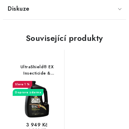
Diskuze
Související produkty
UltraShield® EX
Insecticide &
Repellent kanystr 3,8 l
1 %
Doprava zdarma
3 949 Kč