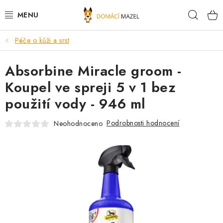
Přejít
Hleda
na
obsah
Péče o kůži a srst
DOPORUČUJEME
Absorbine Miracle groom -
VÝPRODEJ SKLADU
Koupel ve spreji 5 v 1 bez
PSI
použití vody - 946 ml
KOČKY
Podrobnosti hodnocení
Neohodnoceno
KONĚ
PRO CHOVATELE
NOVINKY