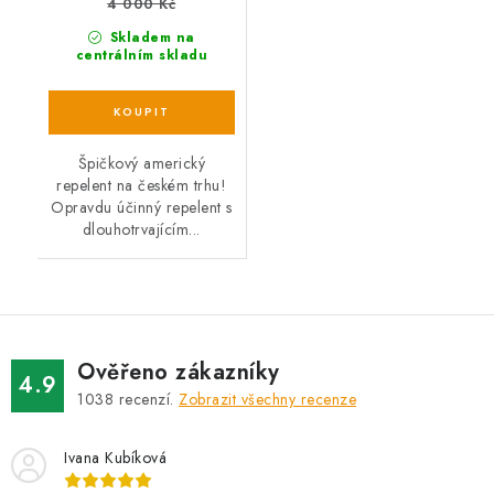
4 000 Kč
Skladem na
centrálním skladu
Špičkový americký
repelent na českém trhu!
Opravdu účinný repelent s
dlouhotrvajícím...
Ověřeno zákazníky
4.9
1038
recenzí.
Zobrazit všechny recenze
Ivana Kubíková