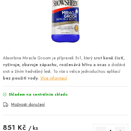
AKCE
OSTATNÍ
PETLOVER
HODNOCENÍ OBCHODU
Absorbine Miracle Groom je přípravek 5v1, který
srst koně čistí,
DOPRAVA PO OSTRAVĚ, HLUČÍNĚ A OKOLÍ
vyživuje, zbavuje zápachu, rozčesává hřívu a ocas
a dodává
srsti a žíním hedvábný lesk. To vše s velice jednoduchou aplikací
Kontakt
Možnosti dopravy
Hodnocení obchodu
bez použití vody.
Více informací
Obchodní podmínky
Zásady zpracování osobních údajů
Skladem na centrálním skladu
Věrnostní slevy
Možnosti doručení
851 Kč
/ ks